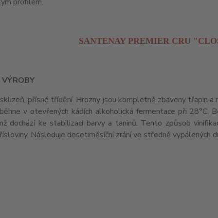
kým profilem.
SANTENAY PREMIER CRU "CLO
 VÝROBY
sklizeň, přísné třídění. Hrozny jsou kompletně zbaveny třapin 
běhne v otevřených kádích alkoholická fermentace při 28°C. 
mž dochází ke stabilizaci barvy a taninů. Tento způsob vinifik
řísloviny. Následuje desetiměsíční zrání ve středně vypálených 