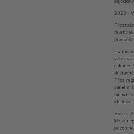
bajocijsk
2023 - 
Přestože 
relativn
prospěšné
Po mírné
velmi stu
nakonec 
důkladné 
Přes regi
samém zá
ranních h
ideálním 
Ročník 20
která nej
pozoruhod