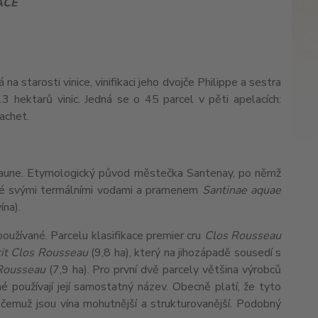
ACE
 na starosti vinice, vinifikaci jeho dvojče Philippe a sestra
3 hektarů vinic. Jedná se o 45 parcel v pěti apelacích:
achet.
Beaune. Etymologický původ městečka Santenay, po němž
ámé svými termálními vodami a pramenem
Santinae aquae
ína).
používané. Parcelu klasifikace premier cru
Clos Rousseau
it Clos Rousseau
(9,8 ha), který na jihozápadě sousedí s
Rousseau
(7,9 ha). Pro první dvě parcely většina výrobců
 používají její samostatný název. Obecně platí, že tyto
ky čemuž jsou vína mohutnější a strukturovanější. Podobný