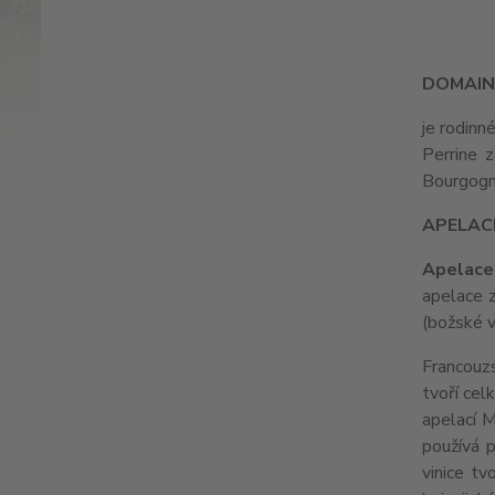
DOMAIN
je rodinné
Perrine z
Bourgogn
APELAC
Apelace
apelace 
(božské v
Francouz
tvoří cel
apelací 
používá p
vinice tv