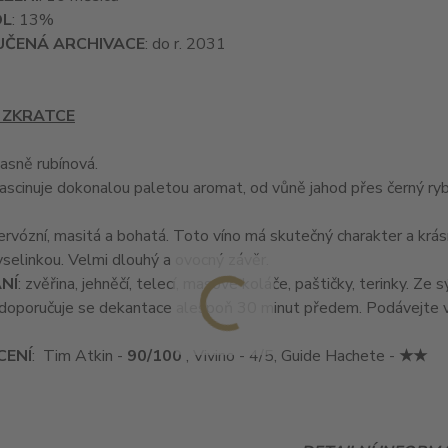
OL
: 13%
ČENÁ ARCHIVACE
: do r. 2031
 ZKRATCE
 jasně rubínová.
 fascinuje dokonalou paletou aromat, od vůně jahod přes černý rybí
ervózní, masitá a bohatá. Toto víno má skutečný charakter a krásn
 kyselinkou. Velmi dlouhý a ovocný závěr.
NÍ
: zvěřina, jehněčí, telecí, masové koláče, paštičky, terinky. Ze
 doporučuje se dekantace alespoň 30 minut předem. Podávejte v
ENÍ
: Tim Atkin -
90/100
, Vivino - 4/5, Guide Hachete -
★★