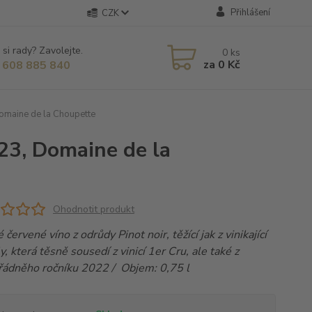
Přihlášení
CZK
 si rady? Zavolejte.
0
ks
za
0 Kč
 608 885 840
omaine de la Choupette
23, Domaine de la
Ohodnotit produkt
 červené víno z odrůdy Pinot noir, těžící jak z vinikající
y, která těsně sousedí z vinicí 1er Cru, ale také z
ádněho ročníku 2022 / Objem: 0,75 l