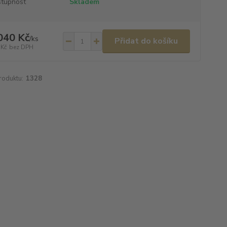
tupnost
Skladem
040 Kč
/
ks
Přidat do košíku
 Kč
bez DPH
roduktu:
1328