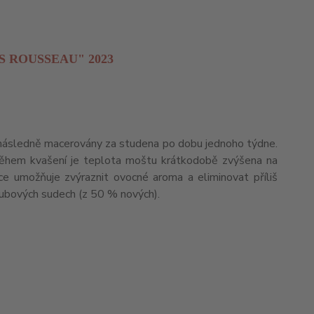
S ROUSSEAU" 2023
a následně macerovány za studena po dobu jednoho týdne.
Během kvašení je teplota moštu krátkodobě zvýšena na
ace umožňuje zvýraznit ovocné aroma a eliminovat příliš
dubových sudech (z 50 % nových).