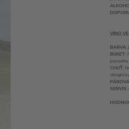
ALKOH
DOPORU
VÍNO VE
BARVA
:
BUKET
:
pazourku.
CHUŤ
: N
vibrující
PÁROVÁ
SERVIS
:
HODNOC