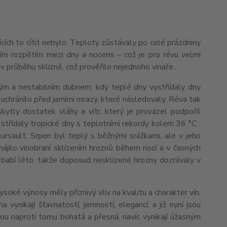
ch to cítit nebylo. Teploty zůstávaly po celé prázdniny
ním rozpětím mezi dny a nocemi – což je pro révu velmi
v průběhu sklizně, což prověřilo nejednoho vinaře...
vým a nestabilním dubnem, kdy teplé dny vystřídaly dny
 uchránilo před jarními mrazy, které následovaly. Réva tak
ytly dostatek vláhy a vítr, který je provázel podpořil
 střídaly tropické dny s teplotními rekordy kolem 36 °C .
eursault. Srpen byl teplý s běžnými srážkami, ale v jeho
jilo vinobraní sklízením hroznů během nocí a v časných
é babí léto, takže doposud nesklizené hrozny dozrávaly v
oké výnosy měly příznivý vliv na kvalitu a charakter vín,
vynikají šťavnatostí, jemností, elegancí, a již nyní jsou
jsou naproti tomu bohatá a přesná, navíc vynikají úžasným