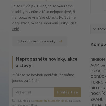
Je to už víc jak 15 let, co se věnujeme
osobitým vínům z této nejopomíjenější
francouzské vinařské oblasti. Pořádáme
degustace, včetně snoubení jurský...
číst
celé
Kompl
Zobrazit všechny novinky
Komple
Nepropásněte novinky, akce
REGION
a slevy!
AOP
: Sa
LOKALI
Můžete se kdykoli odhlásit. Zasíláme
ODRŮD
jednou za 14 dní.
TERROI
BIO CER
Přihlásit se
ROČNÍK
ZRÁNÍ
: 
Souhlasím se
zpracováním osobních údajů
za účelem
DOBA L
rozesílky newsletteru.