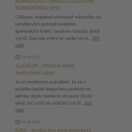
RUMĚLKOVÉ POBŘEŽÍ: COLLIOURE,
BURGUNDSKO JIHU
Collioure, malebné přímořské městečko na
rumělkovém pobřeží nedaleko
španělských hranic, nedávno oslavilo zlaté
výročí. Banyuls, který se vyrábí ve st...
číst
celé
29.08.2022
CLAVELIN - Historie jedné
neobyčejné láhve
Je už neměnným pravidlem, že se v
průběhu každé degustace jurských vín,
jakmile dojde naslavné vin jaune (žluté
víno), řeč stočí na zvláštní tvar lá...
číst
celé
07.08.2021
JURA - skvělá vína plná kontrastů