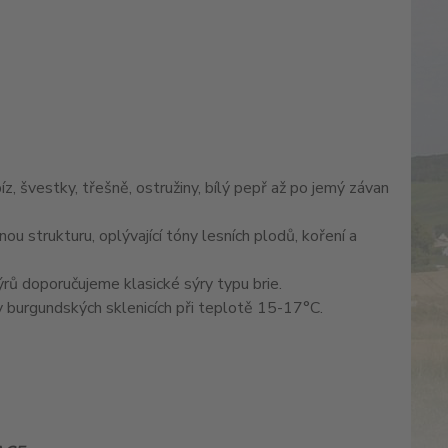
z, švestky, třešně, ostružiny, bílý pepř až po jemý závan
ou strukturu, oplývající tóny lesních plodů, koření a
 sýrů doporučujeme klasické sýry typu brie.
 burgundských sklenicích při teplotě 15-17°C.