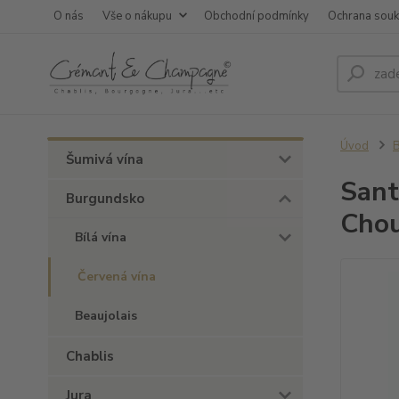
O nás
Vše o nákupu
Obchodní podmínky
Ochrana sou
Úvod
Šumivá vína
Sant
Burgundsko
Chou
Bílá vína
Červená vína
Beaujolais
Chablis
Jura