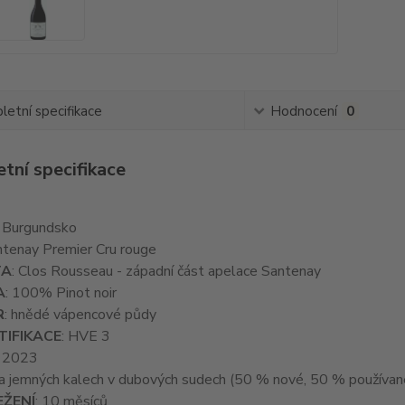
etní specifikace
Hodnocení
0
tní specifikace
: Burgundsko
ntenay Premier Cru rouge
TA
: Clos Rousseau - západní část apelace Santenay
A
: 100% Pinot noir
R
: hnědé vápencové půdy
TIFIKACE
: HVE 3
: 2023
na jemných kalech v dubových sudech (50 % nové, 50 % používané
EŽENÍ
: 10 měsíců