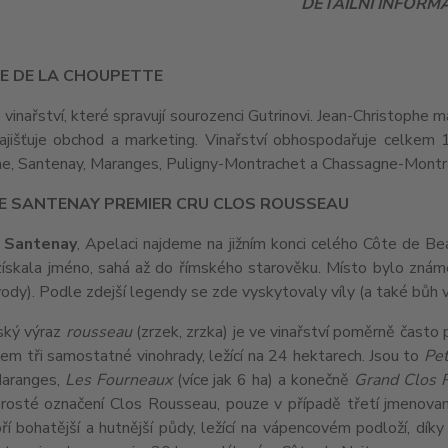
DETAILNÍ INFORM
E DE LA CHOUPETTE
 vinařství, které spravují sourozenci Gutrinovi. Jean-Christophe má
ajišťuje obchod a marketing. Vinařství obhospodařuje celkem 1
e, Santenay, Maranges, Puligny-Montrachet a Chassagne-Montr
E SANTENAY PREMIER CRU CLOS ROUSSEAU
 Santenay
, Apelaci najdeme na jižním konci celého Côte de 
získala jméno, sahá až do římského starověku. Místo bylo zn
ody). Podle zdejší legendy se zde vyskytovaly víly (a také bůh v
ský výraz
rousseau
(zrzek, zrzka) je ve vinařství poměrně často 
kem tři samostatné vinohrady, ležící na 24 hektarech. Jsou to
Pet
Maranges,
Les Fourneaux
(více jak 6 ha) a konečně
Grand Clos 
rosté označení Clos Rousseau, pouze v případě třetí jmenované
oří bohatější a hutnější půdy, ležící na vápencovém podloží, dí