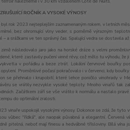
ý terroir nalezneme i v 30 km vzdáleném Côte de Nuits.
VZRUŠUJÍCÍ ROČNÍK A VYSOKÉ VÝNOSY
byl rok 2023 nejteplejším zaznamenaným rokem, v letních měsící
ě mírné, bez ohromující vlny veder, s poměrně výrazným teplot
 – a srážkami ve ten správný čas. Spalující vedra se dostavila až 
 zimě následovalo jaro jako na horské dráze s velmi proměnli
dené, které zastavily pučení vinné révy, což mělo tu výhodu, že ji
vykvetla v pořádku a beze ztrát. Lokální červnové bouřky posk
opylení. Proměnlivé počasí pokračovalo i v červenci, kdy bouřky
on se přehnalo i krupobití, které lehce poničilo vinohrady v M
věru se vrátily nezvykle vysoké teploty. Mnoho vinařů tak zahá
odinách. Začátkem září se vše vrátilo k normálu a nastalo prav
tempu do optimální zralosti.
23 vinaře uspokojil vysokými výnosy. Dokonce se zdá, že tyto vys
sou vůbec "řídká", ale naopak půvabná a elegantní. Červená vína 
ně pitelná, neboť mají finesu a hedvábné třísloviny. Bílá vína 