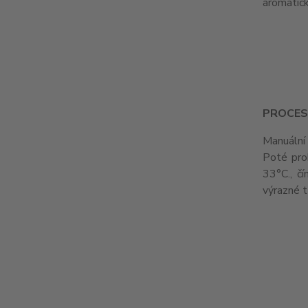
aromatic
PROCES
Manuální 
Poté pro
33°C., čí
výrazné t