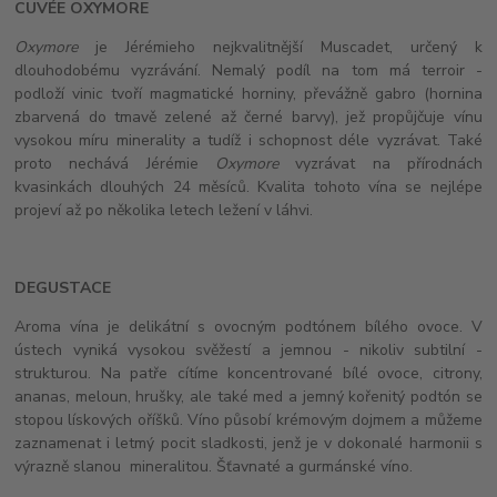
CUVÉE OXYMORE
Oxymore
je Jérémieho nejkvalitnější Muscadet, určený k
dlouhodobému vyzrávání. Nemalý podíl na tom má terroir -
podloží vinic tvoří magmatické horniny, převážně gabro (hornina
zbarvená do tmavě zelené až černé barvy), jež propůjčuje vínu
vysokou míru minerality a tudíž i schopnost déle vyzrávat. Také
proto nechává Jérémie
Oxymore
vyzrávat na přírodnách
kvasinkách dlouhých 24 měsíců. Kvalita tohoto vína se nejlépe
projeví až po několika letech ležení v láhvi.
DEGUSTACE
Aroma vína je delikátní s ovocným podtónem bílého ovoce. V
ústech vyniká vysokou svěžestí a jemnou - nikoliv subtilní -
strukturou. Na patře cítíme koncentrované bílé ovoce, citrony,
ananas, meloun, hrušky, ale také med a jemný kořenitý podtón se
stopou lískových oříšků. Víno působí krémovým dojmem a můžeme
zaznamenat i letmý pocit sladkosti, jenž je v dokonalé harmonii s
výrazně slanou mineralitou. Šťavnaté a gurmánské víno.