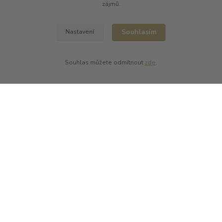
zájmů.
L PLUS - Miloslav Lerch
V Cibulkách 403/11
150 00 Praha 5
Souhlasím
Nastavení
Souhlas můžete odmítnout
zde
.
Kontakty
L Plus - Miloslav Lerch
+420 608 885 840
info@dobrafrancouzskavina.cz