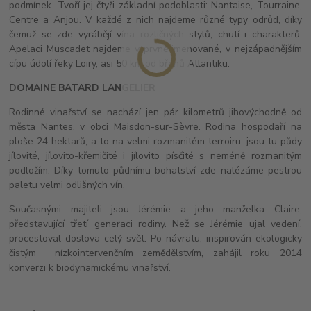
podmínek. Tvoří jej čtyři základní podoblasti: Nantaise, Tourraine,
Centre a Anjou. V každé z nich najdeme různé typy odrůd, díky
čemuž se zde vyrábějí vína rozličných stylů, chutí i charakterů.
Apelaci Muscadet najdeme v prvně jmenované, v nejzápadnějším
cípu údolí řeky Loiry, asi 50 km od břehů Atlantiku.
DOMAINE BATARD LANGELIER
Rodinné vinařství se nachází jen pár kilometrů jihovýchodně od
města Nantes, v obci Maisdon-sur-Sèvre. Rodina hospodaří na
ploše 24 hektarů, a to na velmi rozmanitém terroiru. jsou tu půdy
jílovité, jílovito-křemičité i jílovito písčité s neméně rozmanitým
podložím. Díky tomuto půdnímu bohatství zde nalézáme pestrou
paletu velmi odlišných vín.
Současnými majiteli jsou Jérémie a jeho manželka Claire,
představující třetí generaci rodiny. Než se Jérémie ujal vedení,
procestoval doslova celý svět. Po návratu, inspirován ekologicky
čistým nízkointervenčním zemědělstvím, zahájil roku 2014
konverzi k biodynamickému vinařství.