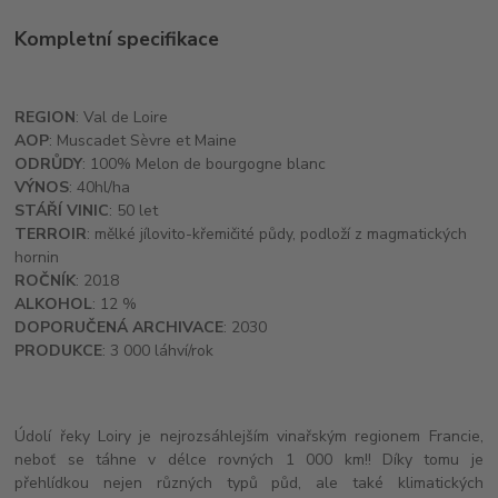
Kompletní specifikace
REGION
: Val de Loire
AOP
: Muscadet Sèvre et Maine
ODRŮDY
: 100% Melon de bourgogne blanc
VÝNOS
: 40hl/ha
STÁŘÍ VINIC
: 50 let
TERROIR
: mělké jílovito-křemičité půdy, podloží z magmatických
hornin
ROČNÍK
: 2018
ALKOHOL
: 12 %
DOPORUČENÁ ARCHIVACE
: 2030
PRODUKCE
: 3 000 láhví/rok
Údolí řeky Loiry je nejrozsáhlejším vinařským regionem Francie,
neboť se táhne v délce rovných 1 000 km!! Díky tomu je
přehlídkou nejen různých typů půd, ale také klimatických