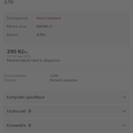
0,75l
Dostupnost
Není skladem
Měrná cena
520 Kč / l
Balení
0.75 l
390 Kč
/
ks
322 Kč
bez DPH
Momentálně není k dispozici
Číslo produktu:
1206
Výrobce:
Batard Langelier
Kompletní specifikace
Hodnocení
0
Komentáře
0