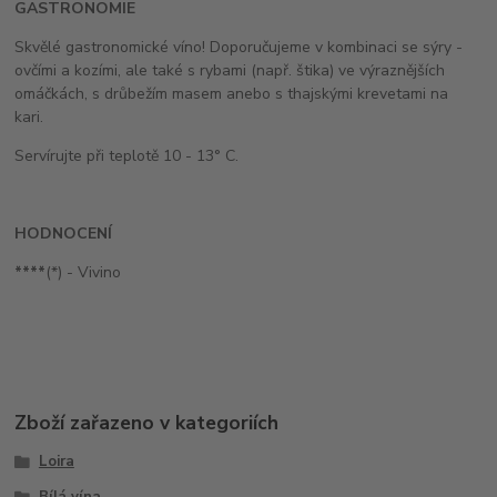
GASTRONOMIE
Skvělé gastronomické víno! Doporučujeme v kombinaci se sýry -
ovčími a kozími, ale také s rybami (např. štika) ve výraznějších
omáčkách, s drůbežím masem anebo s thajskými krevetami na
kari.
Servírujte při teplotě 10 - 13° C.
HODNOCENÍ
****
(*) - Vivino
Zboží zařazeno v kategoriích
Loira
Bílá vína