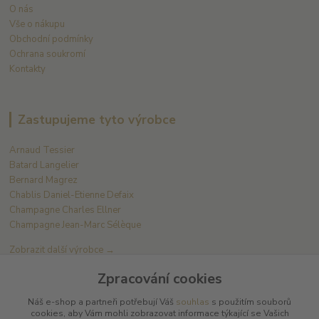
O nás
Vše o nákupu
Obchodní podmínky
Ochrana soukromí
Kontakty
Zastupujeme tyto výrobce
Arnaud Tessier
Batard Langelier
Bernard Magrez
Chablis Daniel-Etienne Defaix
Champagne Charles Ellner
Champagne Jean-Marc Sélèque
Zobrazit další výrobce →
Zpracování cookies
Kde nás najdete
Náš e-shop a partneři potřebují Váš
souhlas
s použitím souborů
cookies, aby Vám mohli zobrazovat informace týkající se Vašich