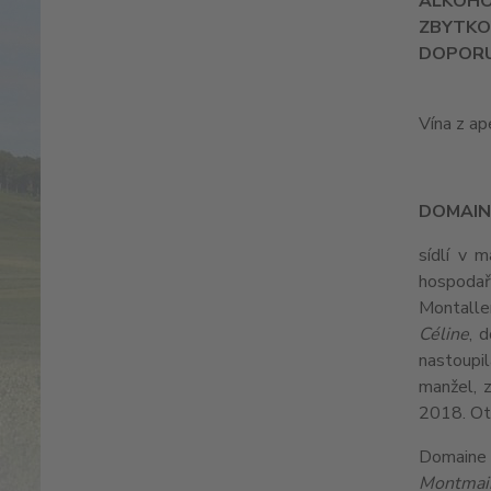
ALKOH
ZBYTKO
DOPORU
Vína z a
DOMAIN
sídlí v m
hospodaři
Montalle
Céline
, 
nastoupi
manžel, z
2018. Ote
Domaine 
Montmai