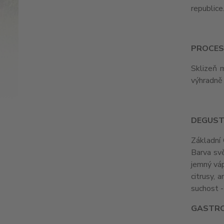
republice
PROCES
Sklizeň 
výhradně 
DEGUST
Základní 
Barva svě
jemný váp
citrusy, 
suchost -
GASTR