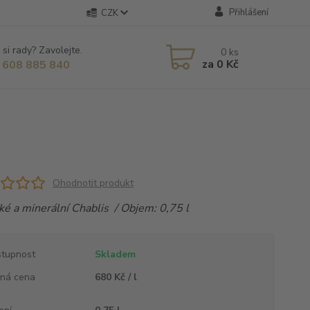
Přihlášení
CZK
 si rady? Zavolejte.
0
ks
za
0 Kč
 608 885 840
Ohodnotit produkt
ké a minerální Chablis / Objem: 0,75 l
tupnost
Skladem
ná cena
680 Kč / l