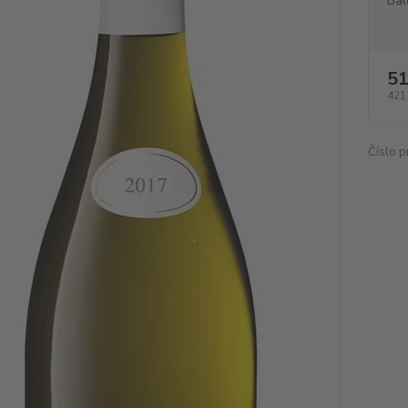
Bal
51
421
Číslo p