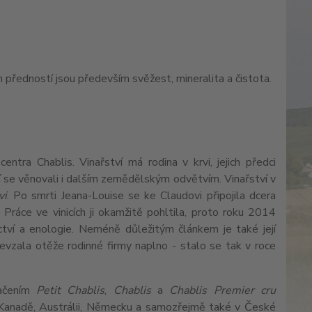
ch předností jsou především svěžest, mineralita a čistota.
ntra Chablis. Vinařství má rodina v krvi, jejich předci
ví se věnovali i dalším zemědělským odvětvím. Vinařství v
vi
. Po smrti Jeana-Louise se ke Claudovi připojila dcera
Práce ve vinicích ji okamžitě pohltila, proto roku 2014
ctví a enologie. Neméně důležitým článkem je také její
evzala otěže rodinné firmy naplno - stalo se tak v roce
načením
Petit Chablis
,
Chablis
a
Chablis Premier cru
 v Kanadě, Austrálii, Německu a samozřejmě také v České