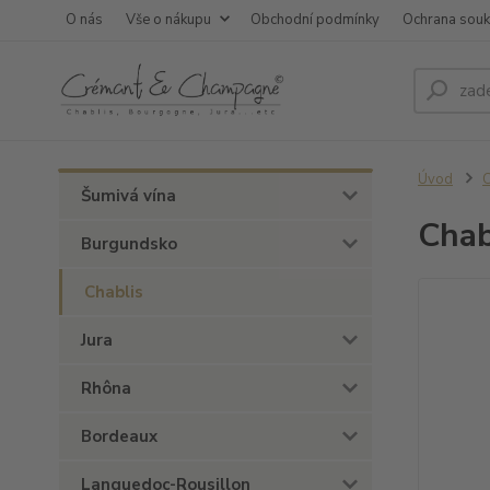
O nás
Vše o nákupu
Obchodní podmínky
Ochrana sou
Úvod
C
Šumivá vína
Chab
Burgundsko
Chablis
Jura
Rhôna
Bordeaux
Languedoc-Rousillon