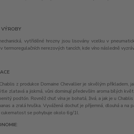
.
 VÝROBY
mechanická, vytříděné hrozny jsou lisovány vcelku v pneumatick
v termoregulačních nerezových tancích, kde víno následně vyzráv
ACE
Chablis z produkce Domaine Chevallier je skvělým příkladem, jak
tle zlatavá a jiskrná, vůni dominují především aroma bílých květů
enitý podtón. Rovněž chuť vína je bohatá, živá, a jak je u Chabli
ananas a zralá hruška. Vyvážená dochuť je příjemná, dlouhá a na
 cukernatost se pohybuje okolo 6g/1l.
ONOMIE
: