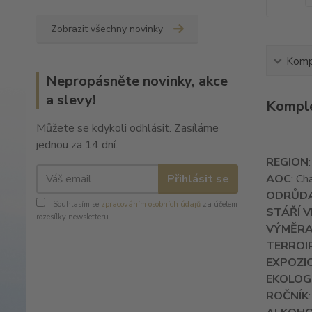
Zobrazit všechny novinky
Kompl
Nepropásněte novinky, akce
a slevy!
Komple
Můžete se kdykoli odhlásit. Zasíláme
jednou za 14 dní.
REGION
Přihlásit se
AOC
: Ch
ODRŮD
Souhlasím se
zpracováním osobních údajů
za účelem
STÁŘÍ V
rozesílky newsletteru.
VÝMĚR
TERROI
EXPOZI
EKOLOG
ROČNÍK