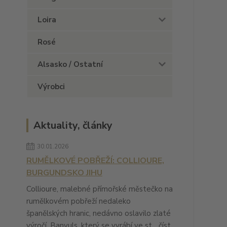
Loira
Rosé
Alsasko / Ostatní
Výrobci
Aktuality, články
30.01.2026
RUMĚLKOVÉ POBŘEŽÍ: COLLIOURE,
BURGUNDSKO JIHU
Collioure, malebné přímořské městečko na
rumělkovém pobřeží nedaleko
španělských hranic, nedávno oslavilo zlaté
výročí. Banyuls, který se vyrábí ve st...
číst