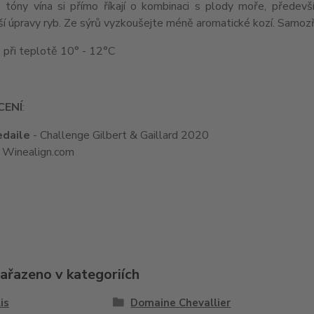
é tóny vína si přímo říkají o kombinaci s plody moře, předev
í úpravy ryb. Ze sýrů vyzkoušejte méně aromatické kozí. Samozře
e při teplotě 10° - 12°C
ENÍ
:
edaile
- Challenge Gilbert & Gaillard 2020
 Winealign.com
zařazeno v kategoriích
is
Domaine Chevallier