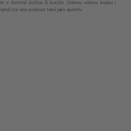
ším o čerstvé ústřice či korýše. Dobrou volbou budou i
jmě lze víno podávat také jako aperitiv.