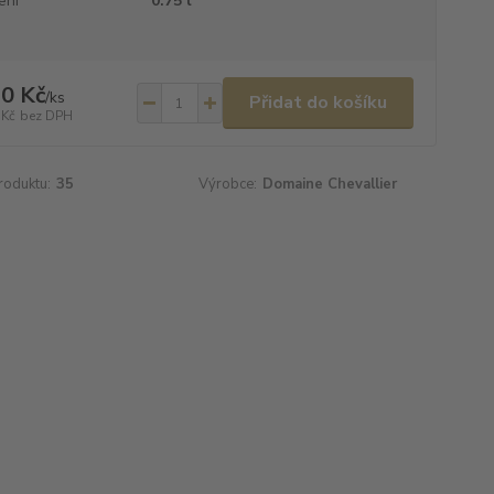
ení
0.75 l
0 Kč
/
ks
Přidat do košíku
 Kč
bez DPH
roduktu:
35
Výrobce:
Domaine Chevallier