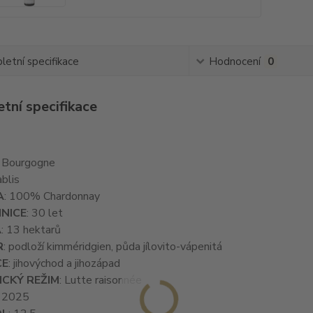
etní specifikace
Hodnocení
0
tní specifikace
: Bourgogne
ablis
A
: 100% Chardonnay
INICE
: 30 let
A
: 13 hektarů
R
: podloží kimméridgien, půda jílovito-vápenitá
CE
: jihovýchod a jihozápad
ICKÝ REŽIM
: Lutte raisonnée
: 2025