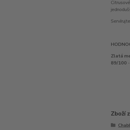
Citrusov
jednodušš
Servírujt
HODNOC
Zlatá m
89/100
-
Zboží 
Chabl