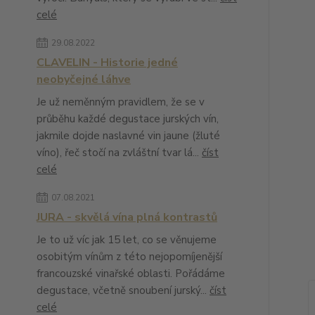
celé
29.08.2022
CLAVELIN - Historie jedné
neobyčejné láhve
Je už neměnným pravidlem, že se v
průběhu každé degustace jurských vín,
jakmile dojde naslavné vin jaune (žluté
víno), řeč stočí na zvláštní tvar lá...
číst
celé
07.08.2021
JURA - skvělá vína plná kontrastů
Je to už víc jak 15 let, co se věnujeme
osobitým vínům z této nejopomíjenější
francouzské vinařské oblasti. Pořádáme
degustace, včetně snoubení jurský...
číst
celé