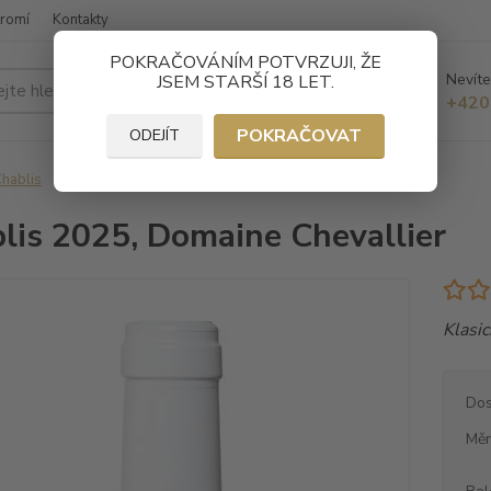
kromí
Kontakty
POKRAČOVÁNÍM POTVRZUJI, ŽE
Nevíte
JSEM STARŠÍ 18 LET.
Hledat
+420
POKRAČOVAT
ODEJÍT
hablis
Chablis 2025, Domaine Chevallier
lis 2025, Domaine Chevallier
Klasic
Dos
Měr