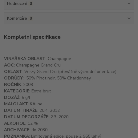
Hodnocení
0
Komentáře
0
Kompletní specifikace
VINAŘSKÁ OBLAST
: Champagne
AOC
: Champagne Grand Cru
OBLAST
: Verzy Grand Cru (převážně východní orientace)
ODRŮDY
: 50% Pinot noir, 50% Chardonnay
ROČNÍK
: 2009
KATEGORIE
: Extra brut
DOZÁŽ
: 5 g/l
MALOLAKTIKA
: ne
DATUM TIRÁŽE
: 20.4. 2012
DATUM DEGORZÁŽE
: 2.3. 2020
ALKOHOL
: 12 %
ARCHIVACE
: do 2030
POZNÁMKA
: Limitovaná edice, pouze 2 965 lahví