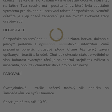
ukončení sekundárního kvašení v láhvi strávilo dlouhých šest let
na latích. Tvar soudku má i použitá láhev, která byla speciálně
vytvořena pro dokonalou archivaci tohoto šampaňského. Neméně
důležité je i její hnědé zabarvení, jež má rovněž evokovat starý
dřevěný sud.
DEGUSTACE
Šampaňské na první pohled upoutá jasně zlatou barvou, dokonale
jemným perlením a výjimečnou aromatickou intenzitou. Vůně
připomíná ponejvíc citrusové plody. Cítíme též lehký závan
opékaných toastů a briošek. Chuť pak stvrzuje statut prvotřídního
vína, bohatost ovocných tónů je nekonečná, stejně tak svěžest a
mineralita, obojí tak charakteristické pro oblast Verzy.
PÁROVÁNÍ
Svatojakubské mušle, pečený mořský vlk, perlička na
šampaňském. Ze sýrů Chaource.
Servírujte při teplotě 10 °C .