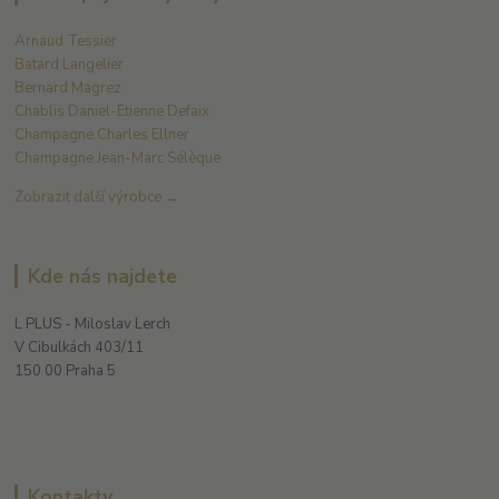
Arnaud Tessier
Batard Langelier
Bernard Magrez
Chablis Daniel-Etienne Defaix
Champagne Charles Ellner
Champagne Jean-Marc Sélèque
Zobrazit další výrobce →
Kde nás najdete
L PLUS - Miloslav Lerch
V Cibulkách 403/11
150 00 Praha 5
Kontakty