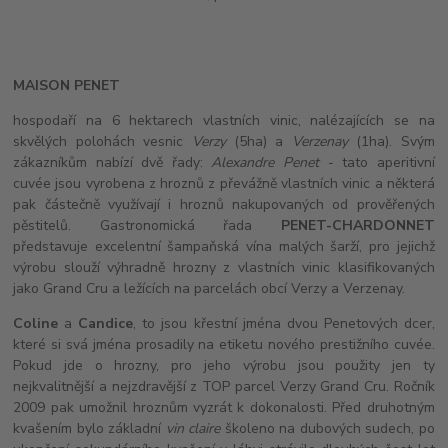
MAISON PENET
hospodaří na 6 hektarech vlastních vinic, nalézajících se na
skvělých polohách vesnic
Verzy
(5ha) a
Verzenay
(1ha). Svým
zákazníkům nabízí dvě řady:
Alexandre Penet
- tato aperitivní
cuvée jsou vyrobena z hroznů z převážně vlastních vinic a některá
pak částečně využívají i hroznů nakupovaných od prověřených
pěstitelů. Gastronomická řada
PENET-CHARDONNET
představuje excelentní šampaňská vína malých šarží, pro jejichž
výrobu slouží výhradně hrozny z vlastních vinic klasifikovaných
jako Grand Cru a ležících na parcelách obcí Verzy a Verzenay.
Coline
a
Candice
, to jsou křestní jména dvou Penetových dcer,
které si svá jména prosadily na etiketu nového prestižního cuvée.
Pokud jde o hrozny, pro jeho výrobu jsou použity jen ty
nejkvalitnější a nejzdravější z TOP parcel Verzy Grand Cru. Ročník
2009 pak umožnil hroznům vyzrát k dokonalosti. Před druhotným
kvašením bylo základní
vin claire
školeno na dubových sudech, po