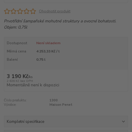
Ohodnotit produkt
Prvotřídní šampaňské mohutné struktury a ovocné bohatosti.
Objem: 0,75l
Dostupnost
Není skladem
Měrná cena
4 253,33 Kč / l
Balení
0.75 l
3 190 Kč
/
ks
2 636 Kč
bez DPH
Momentálně není k dispozici
Číslo produktu:
1300
Výrobce:
Maison Penet
Kompletní specifikace