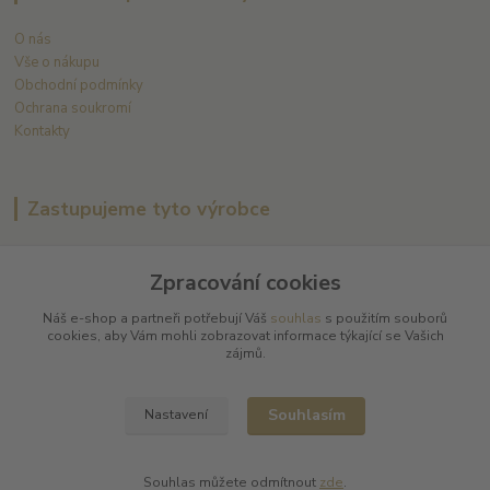
O nás
Vše o nákupu
Obchodní podmínky
Ochrana soukromí
Kontakty
Zastupujeme tyto výrobce
Arnaud Tessier
Zpracování cookies
Batard Langelier
Bernard Magrez
Náš e-shop a partneři potřebují Váš
souhlas
s použitím souborů
Chablis Daniel-Etienne Defaix
cookies, aby Vám mohli zobrazovat informace týkající se Vašich
Champagne Charles Ellner
zájmů.
Champagne Jean-Marc Sélèque
Zobrazit další výrobce →
Souhlasím
Nastavení
Kde nás najdete
Souhlas můžete odmítnout
zde
.