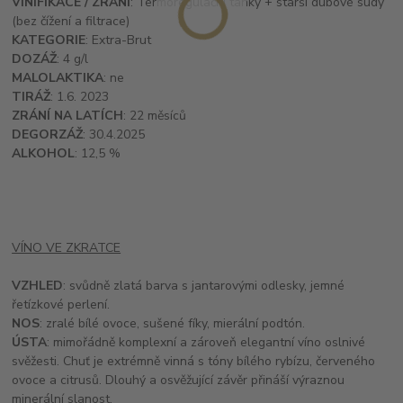
VINIFIKACE / ZRÁNÍ
: Termoregulační tanky + starší dubové sudy
(bez čížení a filtrace)
KATEGORIE
: Extra-Brut
DOZÁŽ
: 4 g/l
MALOLAKTIKA
: ne
TIRÁŽ
: 1.6. 2023
ZRÁNÍ NA LATÍCH
: 22 měsíců
DEGORZÁŽ
: 30.4.2025
ALKOHOL
: 12,5 %
VÍNO VE ZKRATCE
VZHLED
: svůdně zlatá barva s jantarovými odlesky, jemné
řetízkové perlení.
NOS
: zralé bílé ovoce, sušené fíky, mierální podtón.
ÚSTA
: mimořádně komplexní a zároveň elegantní víno oslnivé
svěžesti. Chuť je extrémně vinná s tóny bílého rybízu, červeného
ovoce a citrusů. Dlouhý a osvěžující závěr přináší výraznou
minerální slanost.