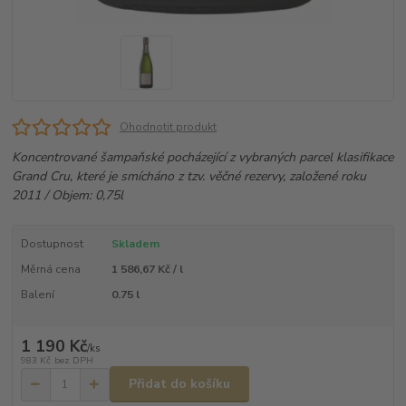
Ohodnotit produkt
Koncentrované šampaňské pocházející z vybraných parcel klasifikace
Grand Cru, které je smícháno z tzv. věčné rezervy, založené roku
2011 / Objem: 0,75l
Dostupnost
Skladem
Měrná cena
1 586,67 Kč / l
Balení
0.75 l
1 190 Kč
/
ks
983 Kč
bez DPH
Přidat do košíku