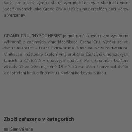
šarží, pro jejichž výrobu slouží výhradně hrozny z vlastních vinic
klasifikovaných jako Grand Cru a ležících na parcelách obcí Verzy
a Verzenay.
GRAND CRU "HYPOTHESIS"
je multi-ročníkové cuvée vyrobené
výhradně z rodinných vinic klasifikace Grand Cru. Vyrábí se ve
dvou variantách - Blanc Extra-brut a Blanc de Noirs brut-nature.
Vinifikace i následné školení vína proběhlo částečně v nerezových
tancích a částečně v dubových sudech. Po druhotném kvašení
zůstaly láhve ležet nejméně 18 měsíců na latích, teprve pal došlo
k odstřelení kalů a finálnímu uzavření korkovou zátkou.
Zboží zařazeno v kategoriích
Šumivá vína