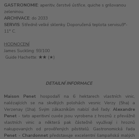
GASTRONOMIE
: aperitiv, čerstvé ústřice, quiche s grilovanou
zeleninou.
ARCHIVACE
: do 2033
SERVIS
: Středně velké sklenky. Doporučená teplota servisu
9°-
11° C.
HODNOCENÍ
James Suckling: 93/100
Guide Hachette:
★★
(★)
DETAILNÍ INFORMACE
Maison Penet
hospodaří na 6 hektarech vlastních vinic,
nalézajících se na skvělých polohách vesnic Verzy (5ha) a
Verzenay (1ha). Svým zákazníkům nabízí dvě řady:
Alexandre
Penet
- tato aperitivní cuvée jsou vyrobena z hroznů z převážně
vlastních vinic a některá pak částečně využívají i hroznů
nakupovaných od prověřených pěstitelů. Gastronomická řada
Penet - Chardonnet
představuje excelentní šampaňská malých