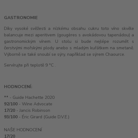
GASTRONOMIE
Díky vysoké svěžesti a nízkému obsahu cukru toto víno skvěle
balancuje mezi aperitivem (gougères s avokádovou tapenádou) a
gastronomickým vínem. U stolu si bude nejlépe rozumět s
čerstvými mořskými plody anebo s mladým kuřátkem na smetaně.
Výborně se také snoubí se sýry, například se sýrem Chaource.
Servírujte při teplotě 9 °C .
HODNOCENÍ:
**
- Guide Hachette 2020
92/100
- Wine Advocate
17/20
- Jancis Robinson
93/100
- Éric Girard (Guide D.V.E.)
NAŠE HODNOCENÍ
17/20