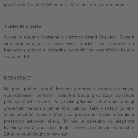
jako Grand Cru a ležících na parcelách obcí Verzy a Verzenay.
TERROIR & SENS
Cuvée je sceleno výhradně z vlastních Grand Cru vinic. Školení
vína probíhalo jak v nerezových tancích, tak částečně na
barikových sudech a následné vyzrávání na kvasničných kalech
trvalo pět let.
DEGUSTACE
Na první pohled upoutá krásnou jantarovou barvou a jemným,
dlouhotrvajícím perlením. Samotná barva prozrazuje bohatství
plně vyzrálých hroznů. Po prvním přivonění před námi defilují
grapefruit, meloun a jemné tóny vanilky. Také v ústech je víno
velmi půvabné, ovocné tóny jsou provázeny lehkým náznakem
pražených lískových oříšků. To vše je zabaleno do elegantní
kyselinky, která vínu dává ideální svěžest a celkovou rovnováhu.
Závěr je velmi dlouhý a minerální.