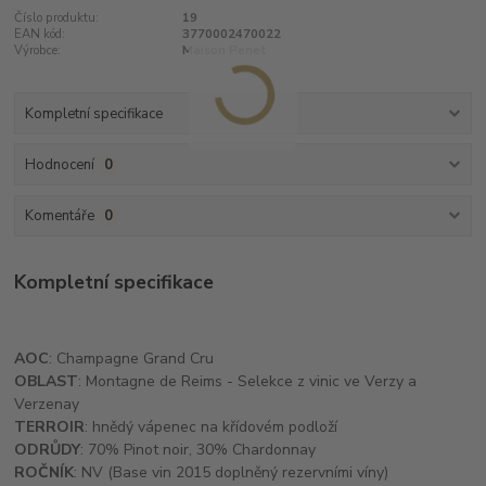
Číslo produktu:
19
EAN kód:
3770002470022
Výrobce:
Maison Penet
Kompletní specifikace
Hodnocení
0
Komentáře
0
Kompletní specifikace
AOC
: Champagne Grand Cru
OBLAST
: Montagne de Reims - Selekce z vinic ve Verzy a
Verzenay
TERROIR
: hnědý vápenec na křídovém podloží
ODRŮDY
: 70% Pinot noir, 30% Chardonnay
ROČNÍK
: NV (Base vin 2015 doplněný rezervními víny)