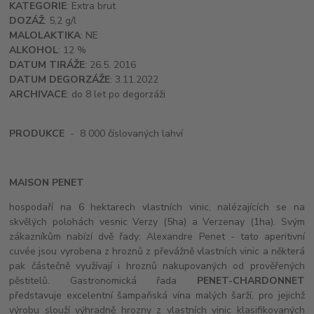
KATEGORIE
: Extra brut
DOZÁŽ
: 5,2 g/l
MALOLAKTIKA
: NE
ALKOHOL
: 12 %
DATUM TIRÁŽE
: 26.5. 2016
DATUM DEGORZÁŽE
: 3.11.2022
ARCHIVACE
: do 8 let po degorzáži
PRODUKCE
- 8 000 číslovaných lahví
MAISON PENET
hospodaří na 6 hektarech vlastních vinic, nalézajících se na
skvělých polohách vesnic Verzy (5ha) a Verzenay (1ha). Svým
zákazníkům nabízí dvě řady: Alexandre Penet - tato aperitivní
cuvée jsou vyrobena z hroznů z převážně vlastních vinic a některá
pak částečně využívají i hroznů nakupovaných od prověřených
pěstitelů. Gastronomická řada
PENET-CHARDONNET
představuje excelentní šampaňská vína malých šarží, pro jejichž
výrobu slouží výhradně hrozny z vlastních vinic klasifikovaných