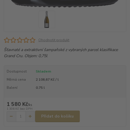
Ohodnotit produkt
Šťavnaté a extraktivní šampaňské z vybraných parcel klasifikace
Grand Cru. Objem: 0,75l
Dostupnost
Skladem
Měrná cena
2 106,67 Kč / l
Balení
0.75 l
1 580 Kč
/
ks
1 306 Kč
bez DPH
Přidat do košíku