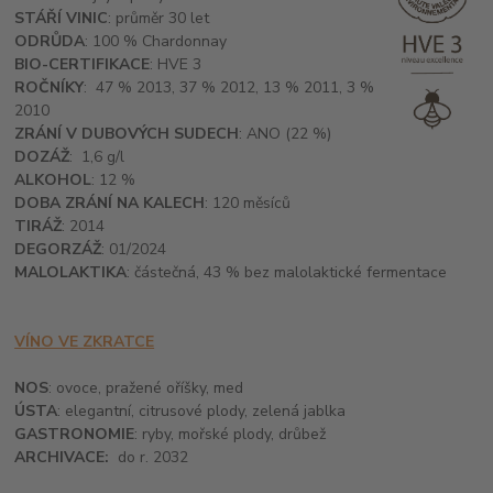
STÁŘÍ VINIC
: průměr 30 let
ODRŮDA
: 100 % Chardonnay
BIO-CERTIFIKACE
: HVE 3
ROČNÍKY
: 47 % 2013, 37 % 2012, 13 % 2011, 3 %
2010
ZRÁNÍ V DUBOVÝCH SUDECH
: ANO (22 %)
DOZÁŽ
: 1,6 g/l
ALKOHOL
: 12 %
DOBA ZRÁNÍ NA KALECH
: 120 měsíců
TIRÁŽ
: 2014
DEGORZÁŽ
: 01/2024
MALOLAKTIKA
: částečná, 43 % bez malolaktické fermentace
VÍNO VE ZKRATCE
NOS
: ovoce, pražené oříšky, med
ÚSTA
: elegantní, citrusové plody, zelená jablka
GASTRONOMIE
: ryby, mořské plody, drůbež
ARCHIVACE:
do r. 2032