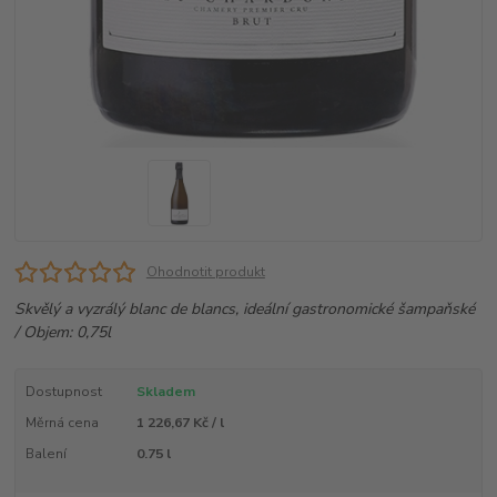
Ohodnotit produkt
Skvělý a vyzrálý blanc de blancs, ideální gastronomické šampaňské
/ Objem: 0,75l
Dostupnost
Skladem
Měrná cena
1 226,67 Kč / l
Balení
0.75 l