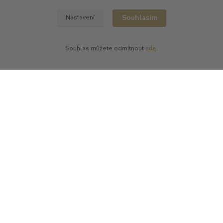
Batard Langelier
Souhlasím
Nastavení
Bernard Magrez
Chablis Daniel-Etienne Defaix
Champagne Charles Ellner
Souhlas můžete odmítnout
zde
.
Champagne Jean-Marc Sélèque
Zobrazit další výrobce →
Kde nás najdete
L PLUS - Miloslav Lerch
V Cibulkách 403/11
150 00 Praha 5