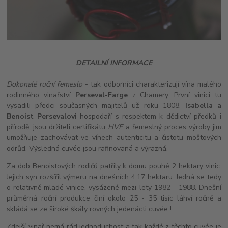
DETAILNÍ INFORMACE
Dokonalé ruční řemeslo
- tak odborníci charakterizují vína malého
rodinného vinařství
Perseval-Farge
z Chamery. První vinici tu
vysadili předci současných majitelů už roku 1808.
Isabella a
Benoist Persevalovi
hospodaří s respektem k dědictví předků i
přírodě, jsou držiteli certifikátu
HVE
a řemeslný proces výroby jim
umožňuje zachovávat ve vínech autenticitu a čistotu moštových
odrůd. Výsledná cuvée jsou rafinovaná a výrazná.
Za dob Benoistových rodičů patřily k domu pouhé 2 hektary vinic.
Jejich syn rozšířil výmeru na dnešních 4,17 hektaru. Jedná se tedy
o relativně mladé vinice, vysázené mezi lety 1982 - 1988. Dnešní
průměrná roční produkce činí okolo 25 - 35 tisíc láhví ročně a
skládá se ze široké škály rovných jedenácti cuvée !
Zdejší vinař nemá rád jednoduchost a tak každé z těchto cuvée je