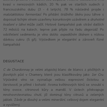
kvasí v nerezových kádích, 20 % pak ve starších sudech z
francouzského dubu (3 - 4 letých). 78 % následně projde i
malolaktickou fermentací
. Po přidání
tirážního likéru
jsou láhve s
doposud tichým vínem uzavřeny korunkovým uzávěrem a
druhotné
kvašení v láhvi
může začít. Hotové šampaňské pak stráví dalších
72 měsíců na kalech, teprve pak přijde na řadu
degorzáž
. Po
odstřelení sedimentu je víno dolito
expedičním likérem
s nízkou
dávkou cukru (5 g/l). Výsledkem je elegantní a zároveň řízné
šampaňské
DEGUSTACE
C de Chardonnay
je velmi atypický blanc de blancs z písčitých a
jílovitých půd v Chamery, které jsou klasifikovány jako
1er Cru
.
Výsledné víno se vyznačuje velkou expresivní čistotou a
čerstvostí, je přímé i
bohaté. Aroma květinových tónů se snoubí s
tóny ovoce, citronové kůry a mandlí. V ústech překvapuje
mnohovrstevnatou chutí, jíž dominují tóny citrusů a zelených
jablek. Závěr je dlouhý a velimi minerální, celkový dojem elegantní
a vyvážený.