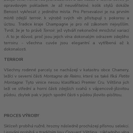
opravdovým pokladem. Je až neuvěřitelné, kolik stylů dokáže
Benoist vykřesat z jediného místa. Pro Persevalovi je na prvním
místě zdejší terroir, k výrobě svých vín přistupují s pokorou a
úctou. Tradice kraje Champagne je pro ně zákonem nejvyšším.
Tvrdí, že je to právě
Terroir
, jež vytváří nekonečné množství variací
. A to je důvod, proč jsou jejich vína dokonalým odrazem zdejšího
terroiru - všechna cuvée jsou elegantní a vytříbená až k
dokonalosti.
TERROIR
Všechny rodinné parcely se nacházejí v katastru obce Chamery,
ležící v severní části
Montagne de Reims
, které se také říká
Petite
Montagne
. Tyto vinice nesou klasifikaci Premier Cru. Většina jich
leží ve střední a horní části zdejších svahů s vápencově-jílovitou
půdou, zbytek pak v jejich spodní části s půdou jílovito-písčitou.
PROCES VÝROBY
Sklizeň probíhá ručně, hrozny následně procházejí přísnou selekcí.
Lisování probíhá v tradičním lisu
Coquard
. Většina základního vína