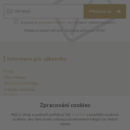
Přihlásit se
Souhlasím se
zpracováním osobních údajů
za účelem rozesílky newsletteru.
Můžete se kdykoli odhlásit. Zasíláme jednou za 14 dní.
Informace pro zákazníky
O nás
Vše o nákupu
Obchodní podmínky
Ochrana soukromí
Kontakty
Zpracování cookies
Náš e-shop a partneři potřebují Váš
souhlas
s použitím souborů
Zastupujeme tyto výrobce
cookies, aby Vám mohli zobrazovat informace týkající se Vašich
zájmů.
Arnaud Tessier