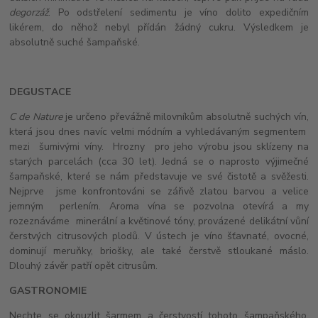
degorzáž
. Po odstřelení sedimentu je víno dolito expedičním
likérem, do něhož nebyl přídán žádný cukru. Výsledkem je
absolutně suché šampaňské.
DEGUSTACE
C de Nature
je určeno převážně milovníkům absolutně suchých vín,
která jsou dnes navíc velmi módním a vyhledávaným segmentem
mezi šumivými víny. Hrozny pro jeho výrobu jsou sklízeny na
starých parcelách (cca 30 let). Jedná se o naprosto výjimečné
šampaňské, které se nám představuje ve své čistotě a svěžesti.
Nejprve jsme konfrontováni se zářivě zlatou barvou a velice
jemným perlením. Aroma vína se pozvolna otevírá a my
rozeznáváme minerální a květinové tóny, provázené delikátní vůní
čerstvých citrusových plodů. V ústech je víno šťavnaté, ovocné,
dominují meruňky, briošky, ale také čerstvě stloukané máslo.
Dlouhý závěr patří opět citrusům.
GASTRONOMIE
Nechte se okouzlit šarmem a čerstvostí tohoto šampaňského,