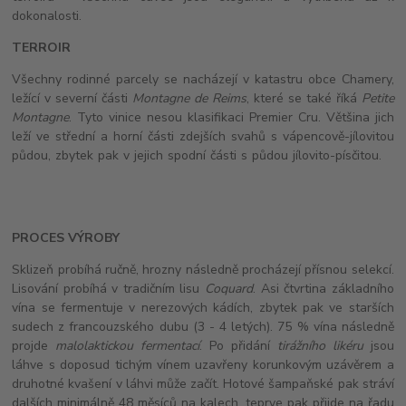
dokonalosti.
TERROIR
Všechny rodinné parcely se nacházejí v katastru obce Chamery,
ležící v severní části
Montagne de Reims
, které se také říká
Petite
Montagne
. Tyto vinice nesou klasifikaci Premier Cru. Většina jich
leží ve střední a horní části zdejších svahů s vápencově-jílovitou
půdou, zbytek pak v jejich spodní části s půdou jílovito-písčitou.
PROCES VÝROBY
Sklizeň probíhá ručně, hrozny následně procházejí přísnou selekcí.
Lisování probíhá v tradičním lisu
Coquard
. Asi čtvrtina základního
vína se fermentuje v nerezových kádích, zbytek pak ve starších
sudech z francouzského dubu (3 - 4 letých). 75 % vína následně
projde
malolaktickou fermentací
. Po přidání
tirážního likéru
jsou
láhve s doposud tichým vínem uzavřeny korunkovým uzávěrem a
druhotné kvašení v láhvi může začít. Hotové šampaňské pak stráví
dalších minimálně 48 měsíců na kalech, teprve pak přijde na řadu