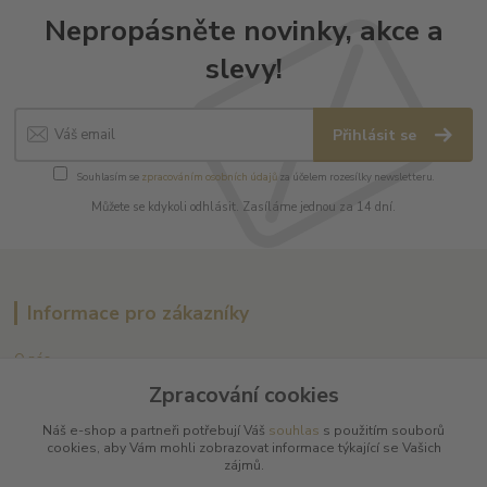
Nepropásněte novinky, akce a
slevy!
Přihlásit se
Souhlasím se
zpracováním osobních údajů
za účelem rozesílky newsletteru.
Můžete se kdykoli odhlásit. Zasíláme jednou za 14 dní.
Informace pro zákazníky
O nás
Vše o nákupu
Zpracování cookies
Obchodní podmínky
Ochrana soukromí
Náš e-shop a partneři potřebují Váš
souhlas
s použitím souborů
cookies, aby Vám mohli zobrazovat informace týkající se Vašich
Kontakty
zájmů.