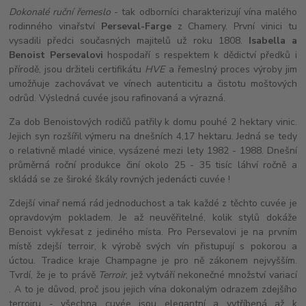
Dokonalé ruční řemeslo
- tak odborníci charakterizují vína malého
rodinného vinařství
Perseval-Farge
z Chamery. První vinici tu
vysadili předci současných majitelů už roku 1808.
Isabella a
Benoist Persevalovi
hospodaří s respektem k dědictví předků i
přírodě, jsou držiteli certifikátu
HVE
a řemeslný proces výroby jim
umožňuje zachovávat ve vínech autenticitu a čistotu moštových
odrůd. Výsledná cuvée jsou rafinovaná a výrazná.
Za dob Benoistových rodičů patřily k domu pouhé 2 hektary vinic.
Jejich syn rozšířil výmeru na dnešních 4,17 hektaru. Jedná se tedy
o relativně mladé vinice, vysázené mezi lety 1982 - 1988. Dnešní
průměrná roční produkce činí okolo 25 - 35 tisíc láhví ročně a
skládá se ze široké škály rovných jedenácti cuvée !
Zdejší vinař nemá rád jednoduchost a tak každé z těchto cuvée je
opravdovým pokladem. Je až neuvěřitelné, kolik stylů dokáže
Benoist vykřesat z jediného místa. Pro Persevalovi je na prvním
místě zdejší terroir, k výrobě svých vín přistupují s pokorou a
úctou. Tradice kraje Champagne je pro ně zákonem nejvyšším.
Tvrdí, že je to právě
Terroir
, jež vytváří nekonečné množství variací
. A to je důvod, proč jsou jejich vína dokonalým odrazem zdejšího
terroiru - všechna cuvée jsou elegantní a vytříbená až k