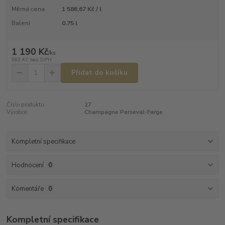
Měrná cena
1 586,67 Kč / l
Balení
0.75 l
1 190 Kč
/
ks
983 Kč
bez DPH
Přidat do košíku
Číslo produktu:
27
Výrobce:
Champagne Perseval-Farge
Kompletní specifikace
Hodnocení
0
Komentáře
0
Kompletní specifikace