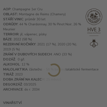
AOP
: Champagne 1er Cru
OBLAST:
Montagne de Reims (Chamery)
STÁŘÍ VINIC
: průměr 30 let
ODRŮDY
: 44 % Chardonnay, 30 % Pinot Noir, 26 %
Meunier
TERROIR
: jíl, vápenec, písky
BÁZE
: 2022 (58 %)
REZERVNÍ ROČNÍKY
: 2021 (17 %), 2020 (20 %),
2019 (5 %)
ZRÁNÍ V DUBOVÝCH SUDECH
: ANO (33 %)
DOZÁŽ
: 0 g/l
ALKOHOL
: 12 %
MALOLAKTIKA
: částečná - 58 % bez malolaktické fermentace
TIRÁŽ
: 2023
DOBA ZRÁNÍ NA KALECH
: 25 měsíců
DEGORZÁŽ
: 03/2025
ARCHIVACE
: do r. 2034
VINAŘSTVÍ