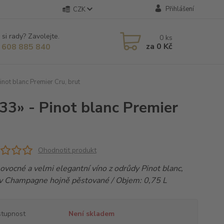
Přihlášení
CZK
 si rady? Zavolejte.
0
ks
za
0 Kč
 608 885 840
not blanc Premier Cru, brut
33» - Pinot blanc Premier
Ohodnotit produkt
 ovocné a velmi elegantní víno z odrůdy Pinot blanc,
 v Champagne hojně pěstované / Objem: 0,75 L
tupnost
Není skladem