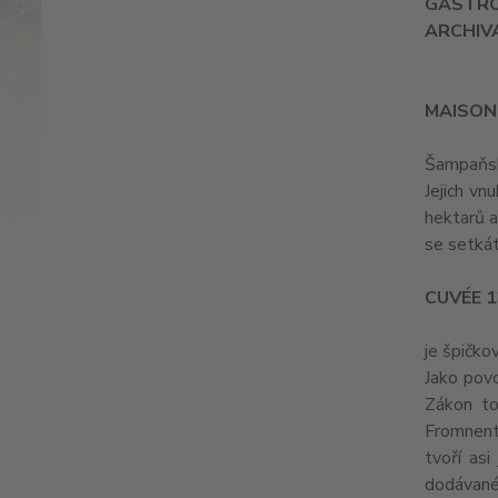
GASTR
ARCHIV
MAISON
Šampaňsk
Jejich vn
hektarů a
se setkát
CUVÉE 1
je špičko
Jako povo
Zákon to
Fromnente
tvoří as
dodávané