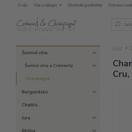
O nás
Vše o nákupu
Obchodní podmínky
Ochrana sou
Úvod
Š
Šumivá vína
Cham
Šumivá vína a Crémanty
Cru,
Champagne
Burgundsko
Chablis
Jura
Rhôna