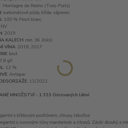
T
: Montagne de Reims (Trois-Puits)
R
: karbonátové půdy, křída, vápenec
A
: 100 % Pinot blanc
: NV
N
: 2019
NA KALECH
: min. 36 ,ěsíců
Í VÍNA
: 2018, 2017
RIE
: brut
 7,8 g/l
OL
: 12 %
HVE
: Antique
DEGORZÁŽE
: 11/2022
ANÉ MNOŽSTVÍ - 1 333 číslovaných láhví
egantní s křídovým podtónem, citrusy, lékořice
legantní s ovocnými tóny mandarinek a citrusů. Závěr dlouhý a mi