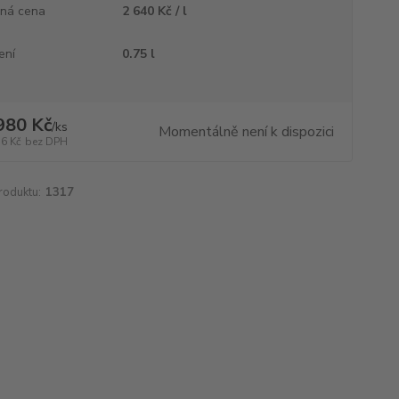
ná cena
2 640 Kč / l
ení
0.75 l
980 Kč
/
ks
Momentálně není k dispozici
36 Kč
bez DPH
roduktu:
1317