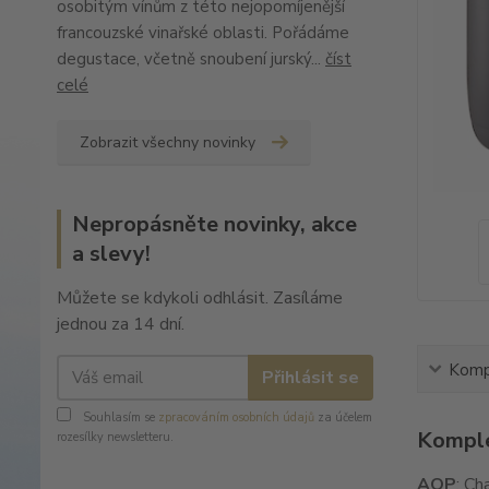
osobitým vínům z této nejopomíjenější
francouzské vinařské oblasti. Pořádáme
degustace, včetně snoubení jurský...
číst
celé
Zobrazit všechny novinky
Nepropásněte novinky, akce
a slevy!
Můžete se kdykoli odhlásit. Zasíláme
jednou za 14 dní.
Kompl
Přihlásit se
Souhlasím se
zpracováním osobních údajů
za účelem
Komple
rozesílky newsletteru.
AOP
: C