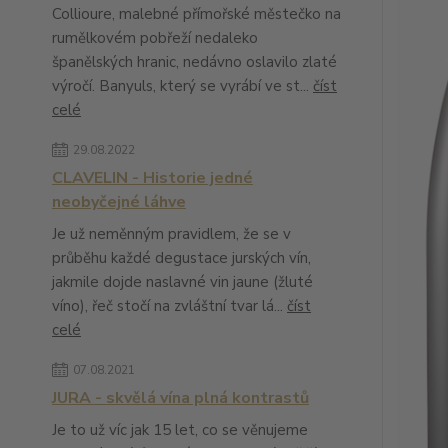
Collioure, malebné přímořské městečko na
rumělkovém pobřeží nedaleko
španělských hranic, nedávno oslavilo zlaté
výročí. Banyuls, který se vyrábí ve st...
číst
celé
29.08.2022
CLAVELIN - Historie jedné
neobyčejné láhve
Je už neměnným pravidlem, že se v
průběhu každé degustace jurských vín,
jakmile dojde naslavné vin jaune (žluté
víno), řeč stočí na zvláštní tvar lá...
číst
celé
07.08.2021
JURA - skvělá vína plná kontrastů
Je to už víc jak 15 let, co se věnujeme