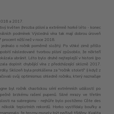
 2018 a 2017.
štivý květen (hrozba plísní a extrémně horké léto - konec
eálních podmínek Výsledná vína tak mají dobrou úroveň
17 procent nižší než v roce 2018.
ž jednalo o ročník poměrně složitý. Po vlhké zimě přišlo
pobití následované tvorbou plísní způsobilo, že někteří
kázala ubránit. Léto bylo druhé nejteplejší v historii (po
la doplnit chybějící vína z předcházející sklizně 2017.
ily. Sklizeň byla prohlášena za "ročník století" (i když z
tlačovali svůj optimismus ohledně ročníku, který naznačuje
gne byl ročník chaotickou sérií extrémních událostí: po
zpečně brzkému rašení pupenů. Silné mrazy ve třetím
slosti na subregionu - nejhůře bylo postiženo Côte des
 několik teplotních rekordů. Horko vystřídaly bouřky a
ž znamenalo, že hrozny musely být pečlivě tříděny. Kvalita