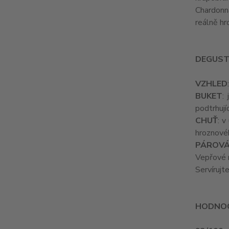
Chardonna
reálně hr
DEGUST
VZHLED
BUKET
:
podtrhují
CHUŤ
: v
hroznovéh
PÁROVÁ
Vepřové 
Servírujt
HODNOC