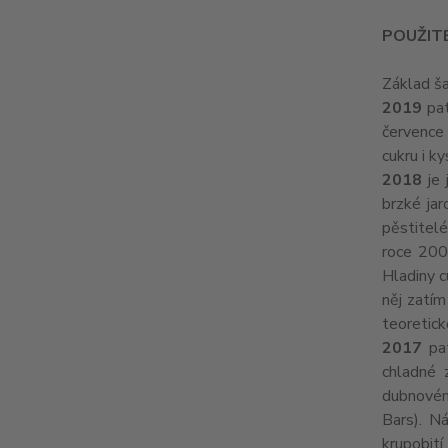
POUŽITÉ
Základ ša
2019
pat
července
cukru i k
2018
je 
brzké jar
pěstitelé
roce 2003
Hladiny c
něj zatím
teoretic
2017
pat
chladné 
dubnovém
Bars). N
krupobití