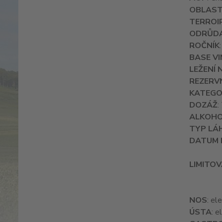
OBLAS
TERROI
ODRŮD
ROČNÍK
BASE VI
LEŽENÍ 
REZERVN
KATEGO
DOZÁŽ
:
ALKOH
TYP LÁ
DATUM 
LIMITOV
NOS
: el
ÚSTA
: e