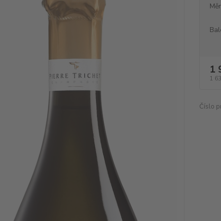
Měr
Bal
1 
1 6
Číslo p