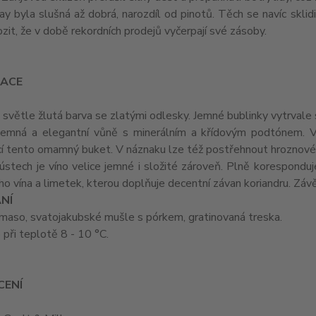
y byla slušná až dobrá, narozdíl od pinotů. Těch se navíc skl
ozit, že v době rekordních prodejů vyčerpají své zásoby.
ACE
: světle žlutá barva se zlatými odlesky. Jemné bublinky vytrvale 
 jemná a elegantní vůně s minerálním a křídovým podtónem. V
cí tento omamný buket. V náznaku lze též postřehnout hroznové
 ústech je víno velice jemné i složité zároveň. Plně koresponduj
o vína a limetek, kterou doplňuje decentní závan koriandru. Závěr
NÍ
maso, svatojakubské mušle s pórkem, gratinovaná treska.
e při teplotě 8 - 10 °C.
ENÍ