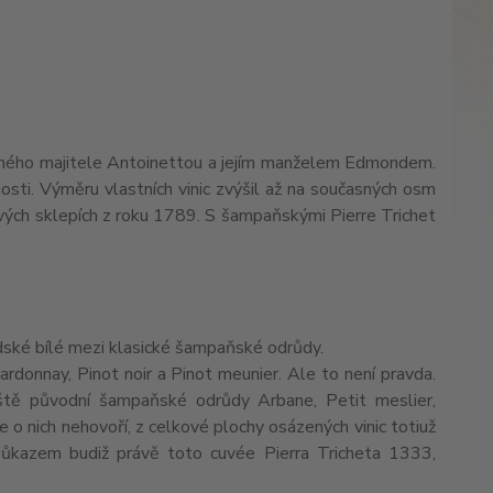
sného majitele Antoinettou a jejím manželem Edmondem.
osti. Výměru vlastních vinic zvýšil až na současných osm
dových sklepích z roku 1789. S šampaňskými Pierre Trichet
ndské bílé mezi klasické šampaňské odrůdy.
rdonnay, Pinot noir a Pinot meunier. Ale to není pravda.
ště původní šampaňské odrůdy Arbane, Petit meslier,
o nich nehovoří, z celkové plochy osázených vinic totiuž
Důkazem budiž právě toto cuvée Pierra Tricheta 1333,