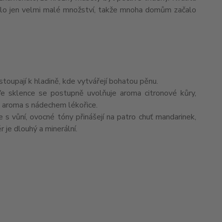
idilo jen velmi malé množství, takže mnoha domům začalo
stoupají k hladině, kde vytvářejí bohatou pěnu.
e sklence se postupně uvolňuje aroma citronové kůry,
 aroma s nádechem lékořice.
e s vůní, ovocné tóny přinášejí na patro chuť mandarinek,
 je dlouhý a minerální.