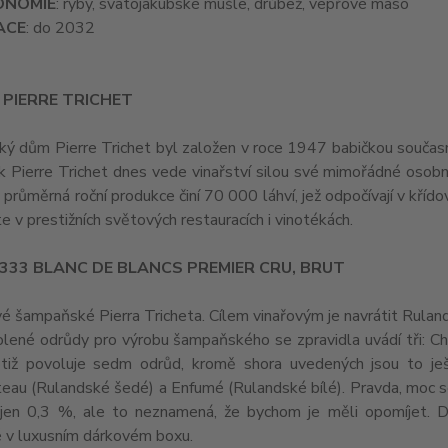
ONOMIE
: ryby, svatojakubské mušle, drůbež, vepřové maso
ACE
: do 2032
 PIERRE TRICHET
ý dům Pierre Trichet byl založen v roce 1947 babičkou souča
uk Pierre Trichet dnes vede vinařství silou své mimořádné osobn
 průměrná roční produkce činí 70 000 láhví, jež odpočívají v kří
e v prestižních světových restauracích i vinotékách.
333 BLANC DE BLANCS PREMIER CRU, BRUT
vé šampaňské Pierra Tricheta. Cílem vinařovým je navrátit Rula
lené odrůdy pro výrobu šampaňského se zpravidla uvádí tři: Cha
tiž povoluje sedm odrůd, kromě shora uvedených jsou to je
au (Rulandské šedé) a Enfumé (Rulandské bílé). Pravda, moc se 
i jen 0,3 %, ale to neznamená, že bychom je měli opomíjet. 
 v luxusním dárkovém boxu.