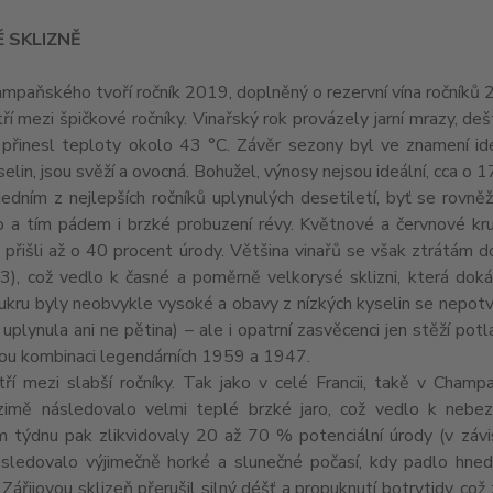
 SKLIZNĚ
mpaňského tvoří ročník 2019, doplněný o rezervní vína ročníků
ří mezi špičkové ročníky. Vinařský rok provázely jarní mrazy, de
 přinesl teploty okolo 43 °C. Závěr sezony byl ve znamení id
yselin, jsou svěží a ovocná. Bohužel, výnosy nejsou ideální, cca o 
jedním z nejlepších ročníků uplynulých desetiletí, byť se rovně
o a tím pádem i brzké probuzení révy. Květnové a červnové kru
 přišli až o 40 procent úrody. Většina vinařů se však ztrátám do
), což vedlo k časné a poměrně velkorysé sklizni, která dokáza
ukru byly neobvykle vysoké a obavy z nízkých kyselin se nepotvrd
 uplynula ani ne pětina) – ale i opatrní zasvěcenci jen stěží po
kou kombinaci legendárních 1959 a 1947.
ří mezi slabší ročníky. Tak jako v celé Francii, takě v Champa
zimě následovalo velmi teplé brzké jaro, což vedlo k nebe
 týdnu pak zlikvidovaly 20 až 70 % potenciální úrody (v závi
ásledovalo výjimečně horké a slunečné počasí, kdy padlo hned
. Zářijovou sklizeň přerušil silný déšť a propuknutí botrytidy, co