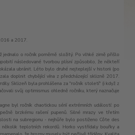
 2016 a 2017.
ěž jednalo o ročník poměrně složitý. Po vlhké zimě přišlo
pobití následované tvorbou plísní způsobilo, že někteří
kázala ubránit. Léto bylo druhé nejteplejší v historii (po
la doplnit chybějící vína z předcházející sklizně 2017.
ily. Sklizeň byla prohlášena za "ročník století" (i když z
tlačovali svůj optimismus ohledně ročníku, který naznačuje
agne byl ročník chaotickou sérií extrémních událostí: po
zpečně brzkému rašení pupenů. Silné mrazy ve třetím
slosti na subregionu - nejhůře bylo postiženo Côte des
 několik teplotních rekordů. Horko vystřídaly bouřky a
ž znamenalo, že hrozny musely být pečlivě tříděny. Kvalita