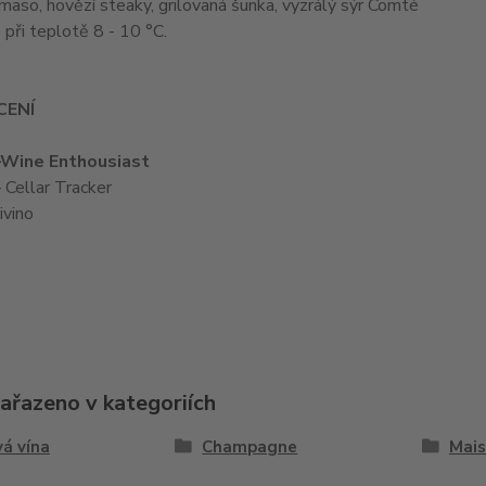
aso, hovězí steaky, grilovaná šunka, vyzrálý sýr Comté
e při teplotě 8 - 10 °C.
ENÍ
–Wine Enthousiast
 Cellar Tracker
ivino
zařazeno v kategoriích
á vína
Champagne
Mais