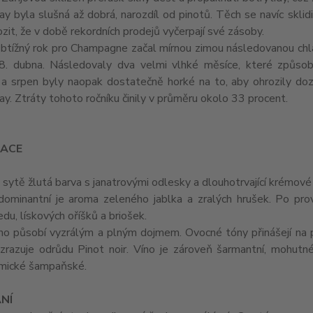
y byla slušná až dobrá, narozdíl od pinotů. Těch se navíc skl
ozit, že v době rekordních prodejů vyčerpají své zásoby.
btížný rok pro Champagne začal mírnou zimou následovanou chla
8. dubna. Následovaly dva velmi vlhké měsíce, které způsobil
 a srpen byly naopak dostatečně horké na to, aby ohrozily doz
y. Ztráty tohoto ročníku činily v průměru okolo 33 procent.
ACE
: sytě žlutá barva s janatrovými odlesky a dlouhotrvající krémové 
 dominantní je aroma zeleného jablka a zralých hrušek. Po prov
edu, lískových oříšků a briošek.
íno působí vyzrálým a plným dojmem. Ovocné tóny přinášejí na p
ozrazuje odrůdu Pinot noir. Víno je zároveň šarmantní, mohutn
mické šampaňské.
NÍ