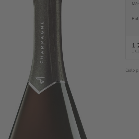
Měr
Bal
1 
1 0
Číslo p