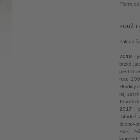
Pierre do
POUŽITÉ
Základ ša
2018
- j
brzké jar
pěstitelé
roce 2003
Hladiny c
něj zatím
teoretic
2017
- p
chladné 
dubnovém
Bars). N
krupobití