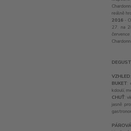
Chardonna
reálně hr
2016
- O
27. na 2
července
Chardonna
DEGUST
VZHLED
BUKET
:
kdoulí, m
CHUŤ
: v
jasně pr
gastrono
PÁROVÁ