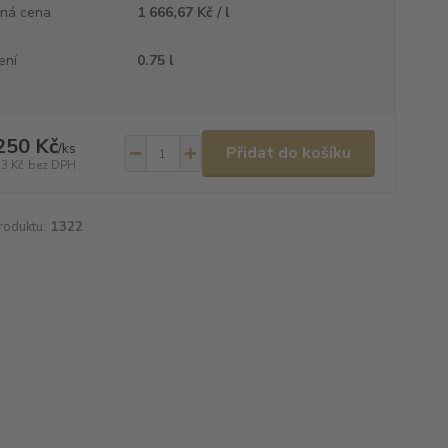
ná cena
1 666,67 Kč / l
ení
0.75 l
250 Kč
/
ks
Přidat do košíku
33 Kč
bez DPH
roduktu:
1322