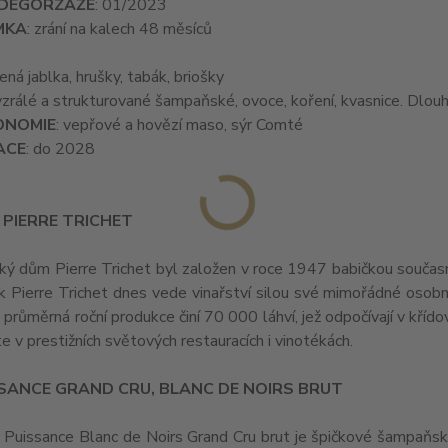
DEGORZÁŽE
: 01/2023
MKA
: zrání na kalech 48 měsíců
lená jablka, hrušky, tabák, briošky
vyzrálé a strukturované šampaňské, ovoce, koření, kvasnice. Dlou
ONOMIE
: vepřové a hovězí maso, sýr Comté
ACE
: do 2028
 PIERRE TRICHET
ý dům Pierre Trichet byl založen v roce 1947 babičkou souča
uk Pierre Trichet dnes vede vinařství silou své mimořádné osobn
 průměrná roční produkce činí 70 000 láhví, jež odpočívají v kří
e v prestižních světových restauracích i vinotékách.
SSANCE GRAND CRU, BLANC DE NOIRS BRUT
Puissance Blanc de Noirs Grand Cru brut je špičkové šampaňské P