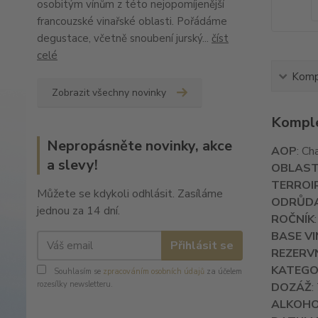
osobitým vínům z této nejopomíjenější
francouzské vinařské oblasti. Pořádáme
degustace, včetně snoubení jurský...
číst
celé
Kompl
Zobrazit všechny novinky
Komple
Nepropásněte novinky, akce
AOP
: C
a slevy!
OBLAS
TERROI
Můžete se kdykoli odhlásit. Zasíláme
ODRŮD
jednou za 14 dní.
ROČNÍK
BASE VI
Přihlásit se
REZERVN
KATEGO
Souhlasím se
zpracováním osobních údajů
za účelem
rozesílky newsletteru.
DOZÁŽ
:
ALKOH