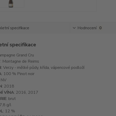
etní specifikace
Hodnocení
0
tní specifikace
hampagne Grand Cru
T
: Montagne de Reims
R
: Verzy - mělké půdy, křída, vápencové podloží
A
: 100 % Pinot noir
: NV
N
: 2018
Í VÍNA
: 2016, 2017
RIE
: brut
 7,8 g/l
OL
: 12 %