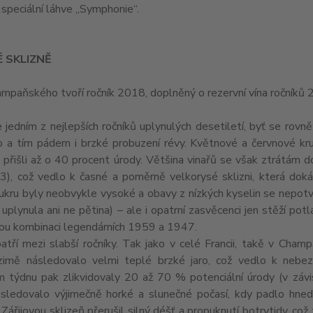
 speciální láhve „Symphonie“.
 SKLIZNĚ
mpaňského tvoří ročník 2018, doplněný o rezervní vína ročníků
e jedním z nejlepších ročníků uplynulých desetiletí, byť se rovn
o a tím pádem i brzké probuzení révy. Květnové a červnové kru
 přišli až o 40 procent úrody. Většina vinařů se však ztrátám do
), což vedlo k časné a poměrně velkorysé sklizni, která dokáza
ukru byly neobvykle vysoké a obavy z nízkých kyselin se nepotvrd
 uplynula ani ne pětina) – ale i opatrní zasvěcenci jen stěží po
kou kombinaci legendárních 1959 a 1947.
atří mezi slabší ročníky. Tak jako v celé Francii, takě v Champ
zimě následovalo velmi teplé brzké jaro, což vedlo k nebe
 týdnu pak zlikvidovaly 20 až 70 % potenciální úrody (v závi
ásledovalo výjimečně horké a slunečné počasí, kdy padlo hned
. Zářijovou sklizeň přerušil silný déšť a propuknutí botrytidy, co