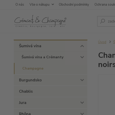
O nás
Vše o nákupu
Obchodní podmínky
Ochrana sou
Úvod
Š
Šumivá vína
Cham
Šumivá vína a Crémanty
noir
Champagne
Burgundsko
Chablis
Jura
Rhôna