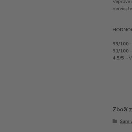
Vepřové m
Servírujt
HODNOC
93/100 
91/100
–
4,5/5
– V
Zboží 
Šumiv