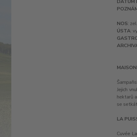
DATUM 
POZNÁ
NOS
: ze
ÚSTA
: 
GASTR
ARCHIV
MAISON
Šampaňsk
Jejich vn
hektarů a
se setkát
LA PUI
Cuvée La 