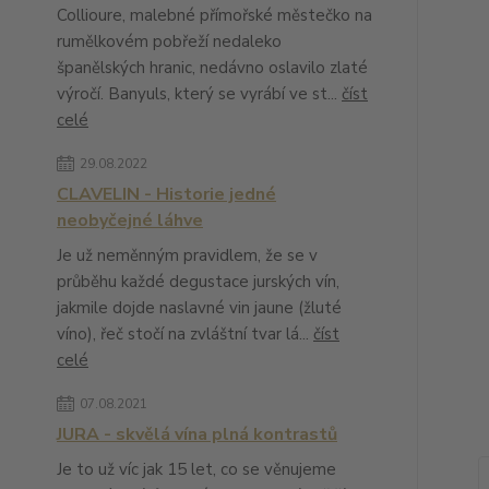
Collioure, malebné přímořské městečko na
rumělkovém pobřeží nedaleko
španělských hranic, nedávno oslavilo zlaté
výročí. Banyuls, který se vyrábí ve st...
číst
celé
29.08.2022
CLAVELIN - Historie jedné
neobyčejné láhve
Je už neměnným pravidlem, že se v
průběhu každé degustace jurských vín,
jakmile dojde naslavné vin jaune (žluté
víno), řeč stočí na zvláštní tvar lá...
číst
celé
07.08.2021
JURA - skvělá vína plná kontrastů
Je to už víc jak 15 let, co se věnujeme