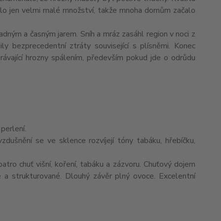
idilo jen velmi malé množství, takže mnoha domům začalo
dným a časným jarem. Sníh a mráz zasáhl region v noci z
y bezprecedentní ztráty související s plísněmi. Konec
rávající hrozny spálením, především pokud jde o odrůdu
perlení.
zdušnění se ve sklence rozvíjejí tóny tabáku, hřebíčku,
atro chuť višní, koření, tabáku a zázvoru. Chuťový dojem
é a strukturované. Dlouhý závěr plný ovoce. Excelentní