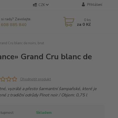
Přihlášení
CZK
 si rady? Zavolejte.
0
ks
za
0 Kč
 608 885 840
and Cru blanc de noirs, brut
ance» Grand Cru blanc de
Ohodnotit produkt
né, vyzrálé a přesto šarmantní šampaňské, které je
né z tradiční odrůdy Pinot noir / Objem: 0,75 l
tupnost
Skladem