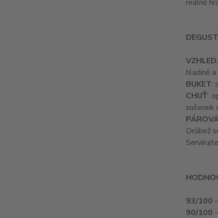
reálně hr
DEGUST
VZHLED
hladině a
BUKET
:
CHUŤ
: 
sušenek a
PÁROVÁ
Drůbež s
Servírujt
HODNOC
93/100
–
90/100
–