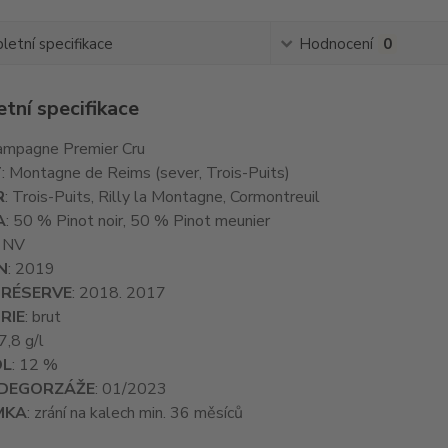
etní specifikace
Hodnocení
0
tní specifikace
hampagne Premier Cru
T
: Montagne de Reims (sever, Trois-Puits)
R
: Trois-Puits, Rilly la Montagne, Cormontreuil
A
: 50 % Pinot noir, 50 % Pinot meunier
: NV
N
: 2019
 RÉSERVE
: 2018. 2017
RIE
: brut
 7,8 g/l
OL
: 12 %
DEGORZÁŽE
: 01/2023
MKA
: zrání na kalech min. 36 měsíců