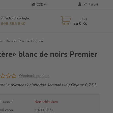
Přihlášení
CZK
 si rady? Zavolejte.
0
ks
za
0 Kč
 608 885 840
nc de noirs Premier Cru, brut
ère» blanc de noirs Premier
Ohodnotit produkt
ntní a gurmánsky lahodné šampaňské / Objem: 0,75 L
tupnost
Není skladem
ná cena
1 400 Kč / l