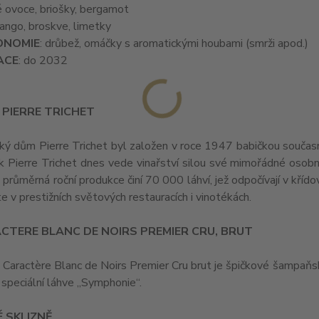
lé ovoce, briošky, bergamot
mango, broskve, limetky
ONOMIE
: drůbež, omáčky s aromatickými houbami (smrži apod.)
ACE
: do 2032
 PIERRE TRICHET
ý dům Pierre Trichet byl založen v roce 1947 babičkou souča
uk Pierre Trichet dnes vede vinařství silou své mimořádné osobn
 průměrná roční produkce činí 70 000 láhví, jež odpočívají v kří
e v prestižních světových restauracích i vinotékách.
CTERE BLANC DE NOIRS PREMIER CRU, BRUT
Caractère Blanc de Noirs Premier Cru brut je špičkové šampaňské 
 speciální láhve „Symphonie“.
 SKLIZNĚ