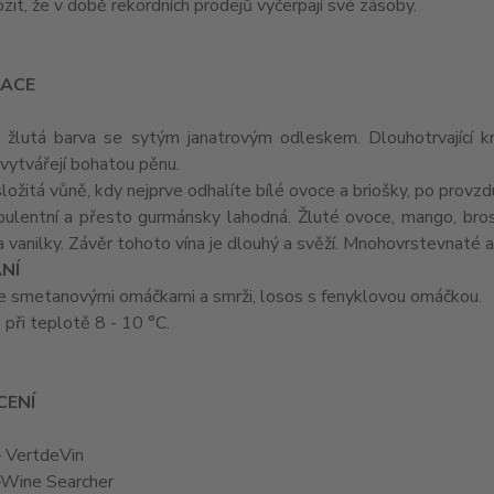
ozit, že v době rekordních prodejů vyčerpají své zásoby.
ACE
: žlutá barva se sytým janatrovým odleskem. Dlouhotrvající k
 vytvářejí bohatou pěnu.
 složitá vůně, kdy nejprve odhalíte bílé ovoce a briošky, po provz
opulentní a přesto gurmánsky lahodná. Žluté ovoce, mango, bros
 vanilky. Závěr tohoto vína je dlouhý a svěží. Mnohovrstevnaté
NÍ
e smetanovými omáčkami a smrži, losos s fenyklovou omáčkou.
e při teplotě 8 - 10 °C.
ENÍ
 VertdeVin
Wine Searcher