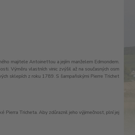
sného majitele Antoinettou a jejím manželem Edmondem.
osti. Výměru vlastních vinic zvýšil až na současných osm
dových sklepích z roku 1789. S šampaňskými Pierre Trichet
Pierra Tricheta. Aby zdůraznil jeho výjimečnost, plní jej