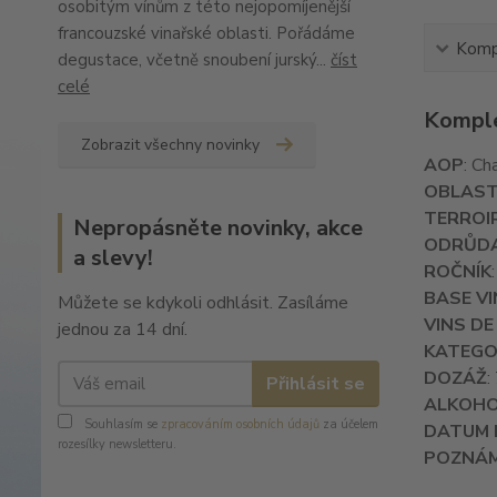
osobitým vínům z této nejopomíjenější
francouzské vinařské oblasti. Pořádáme
Kompl
degustace, včetně snoubení jurský...
číst
celé
Komple
Zobrazit všechny novinky
AOP
: C
OBLAS
TERROI
Nepropásněte novinky, akce
ODRŮD
a slevy!
ROČNÍK
BASE VI
Můžete se kdykoli odhlásit. Zasíláme
VINS DE
jednou za 14 dní.
KATEGO
DOZÁŽ
:
Přihlásit se
ALKOH
Souhlasím se
zpracováním osobních údajů
za účelem
DATUM 
rozesílky newsletteru.
POZNÁ