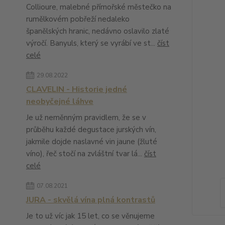
Collioure, malebné přímořské městečko na
rumělkovém pobřeží nedaleko
španělských hranic, nedávno oslavilo zlaté
výročí. Banyuls, který se vyrábí ve st...
číst
celé
29.08.2022
CLAVELIN - Historie jedné
neobyčejné láhve
Je už neměnným pravidlem, že se v
průběhu každé degustace jurských vín,
jakmile dojde naslavné vin jaune (žluté
víno), řeč stočí na zvláštní tvar lá...
číst
celé
07.08.2021
JURA - skvělá vína plná kontrastů
Je to už víc jak 15 let, co se věnujeme