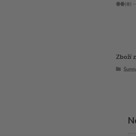
ꙮꙮ
(ꙮ) –
Zboží 
Šumiv
N