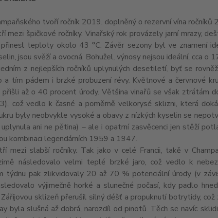
mpaňského tvoří ročník 2019, doplněný o rezervní vína ročníků
ří mezi špičkové ročníky. Vinařský rok provázely jarní mrazy, de
 přinesl teploty okolo 43 °C. Závěr sezony byl ve znamení id
yselin, jsou svěží a ovocná. Bohužel, výnosy nejsou ideální, cca o 
jedním z nejlepších ročníků uplynulých desetiletí, byť se rovně
o a tím pádem i brzké probuzení révy. Květnové a červnové kru
 přišli až o 40 procent úrody. Většina vinařů se však ztrátám do
), což vedlo k časné a poměrně velkorysé sklizni, která dokáza
ukru byly neobvykle vysoké a obavy z nízkých kyselin se nepotvrd
 uplynula ani ne pětina) – ale i opatrní zasvěcenci jen stěží po
kou kombinaci legendárních 1959 a 1947.
ří mezi slabší ročníky. Tak jako v celé Francii, takě v Champa
zimě následovalo velmi teplé brzké jaro, což vedlo k nebe
 týdnu pak zlikvidovaly 20 až 70 % potenciální úrody (v závi
ásledovalo výjimečně horké a slunečné počasí, kdy padlo hned
. Zářijovou sklizeň přerušil silný déšť a propuknutí botrytidy, co
y byla slušná až dobrá, narozdíl od pinotů. Těch se navíc skl