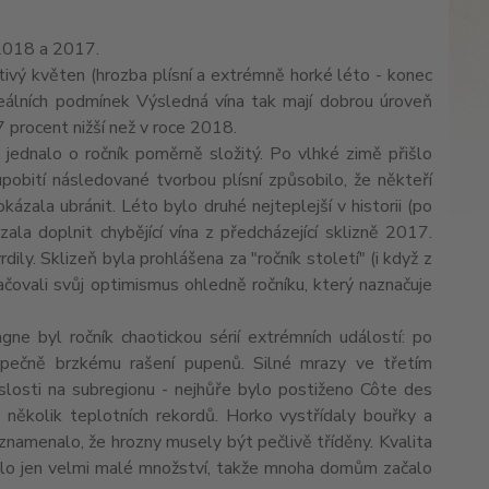
 2018 a 2017.
štivý květen (hrozba plísní a extrémně horké léto - konec
eálních podmínek Výsledná vína tak mají dobrou úroveň
17 procent nižší než v roce 2018.
ž jednalo o ročník poměrně složitý. Po vlhké zimě přišlo
pobití následované tvorbou plísní způsobilo, že někteří
kázala ubránit. Léto bylo druhé nejteplejší v historii (po
la doplnit chybějící vína z předcházející sklizně 2017.
ily. Sklizeň byla prohlášena za "ročník století" (i když z
tlačovali svůj optimismus ohledně ročníku, který naznačuje
gne byl ročník chaotickou sérií extrémních událostí: po
zpečně brzkému rašení pupenů. Silné mrazy ve třetím
slosti na subregionu - nejhůře bylo postiženo Côte des
 několik teplotních rekordů. Horko vystřídaly bouřky a
ž znamenalo, že hrozny musely být pečlivě tříděny. Kvalita
idilo jen velmi malé množství, takže mnoha domům začalo