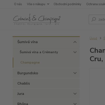
O nás
Vše o nákupu
Obchodní podmínky
Ochrana sou
Úvod
Š
Šumivá vína
Cham
Šumivá vína a Crémanty
Cru,
Champagne
Burgundsko
Chablis
Jura
Rhôna