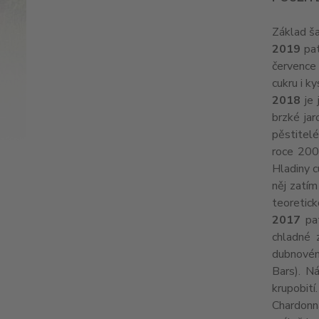
Základ ša
2019
pat
července
cukru i k
2018
je 
brzké jar
pěstitelé
roce 2003
Hladiny c
něj zatím
teoretic
2017
pat
chladné 
dubnovém
Bars). N
krupobití
Chardonna