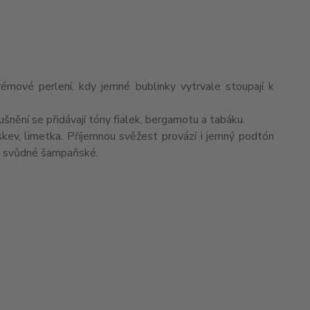
rémové perlení, kdy jemné bublinky vytrvale stoupají k
dušnění se přidávají tóny fialek, bergamotu a tabáku.
kev, limetka. Příjemnou svěžest provází i jemný podtón
 a svůdné šampaňské.