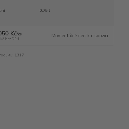
ení
0.75 l
050 Kč
/
ks
Momentálně není k dispozici
 Kč
bez DPH
roduktu:
1317