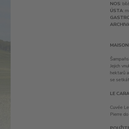
NOS
: bí
ÚSTA
: 
GASTR
ARCHIV
MAISON
Šampaňsk
Jejich vn
hektarů a
se setkát
LE CARA
Cuvée Le 
Pierre do
POUŽITÉ