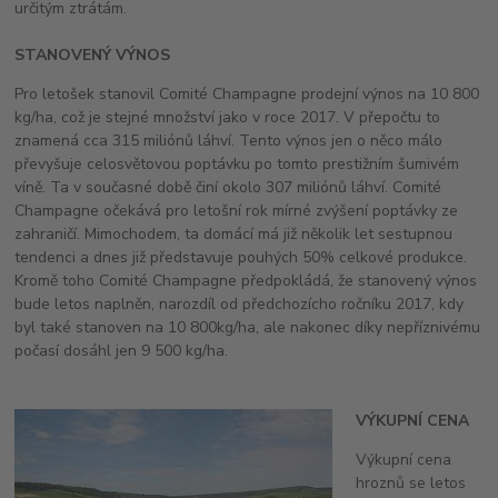
určitým ztrátám.
STANOVENÝ VÝNOS
Pro letošek stanovil Comité Champagne prodejní výnos na 10 800
kg/ha, což je stejné množství jako v roce 2017. V přepočtu to
znamená cca 315 miliónů láhví. Tento výnos jen o něco málo
převyšuje celosvětovou poptávku po tomto prestižním šumivém
víně. Ta v současné době činí okolo 307 miliónů láhví. Comité
Champagne očekává pro letošní rok mírné zvýšení poptávky ze
zahraničí. Mimochodem, ta domácí má již několik let sestupnou
tendenci a dnes již představuje pouhých 50% celkové produkce.
Kromě toho Comité Champagne předpokládá, že stanovený výnos
bude letos naplněn, narozdíl od předchozícho ročníku 2017, kdy
byl také stanoven na 10 800kg/ha, ale nakonec díky nepříznivému
počasí dosáhl jen 9 500 kg/ha.
VÝKUPNÍ CENA
Výkupní cena
hroznů se letos