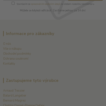
Souhlasím se
zpracováním osobních údajů
za účelem rozesílky newsletteru.
Můžete se kdykoli odhlásit. Zasíláme jednou za 14 dní.
Informace pro zákazníky
O nás
Vše o nákupu
Obchodní podmínky
Ochrana soukromí
Kontakty
Zastupujeme tyto výrobce
Arnaud Tessier
Batard Langelier
Bernard Magrez
Chablis Daniel-Etienne Defaix