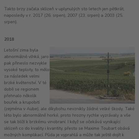
Takto brzy začala sklizeň v uplynulých sto letech jen pětkrát,
naposledy v r. 2017 (26. srpen), 2007 (23. srpen) a 2003 (25.
srpen).
2018
Letošní zima byla
abnormálně vlhká, jaro
pak přineslo nezvykle
vysoké teploty, to mělo
za následek velmi
brzké květenství. V té
době se regionem
přehnalo několik
bouřek a krupobití
(zejména v Aube), ale díkybohu nevznikly žádné velké škody. Také
léto bylo abnormálně horké, proto hrozny rychle vyzrávaly a vše
se tak blíží k brzkému vinobraní. I když se očekává vynikající
sklizeň co do kvality i kvantity, přesto se Maxime Toubart obává
možných komplikací. Půda je vyprahlá a může tak ještě dojít k