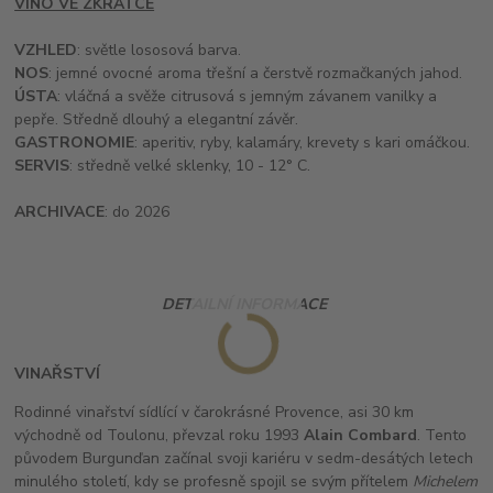
VÍNO VE ZKRATCE
VZHLED
: světle lososová barva.
NOS
: jemné ovocné aroma třešní a čerstvě rozmačkaných jahod.
ÚSTA
: vláčná a svěže citrusová s jemným závanem vanilky a
pepře. Středně dlouhý a elegantní závěr.
GASTRONOMIE
: aperitiv, ryby, kalamáry, krevety s kari omáčkou.
SERVIS
: středně velké sklenky, 10 - 12° C.
ARCHIVACE
: do 2026
DETAILNÍ INFORMACE
VINAŘSTVÍ
Rodinné vinařství sídlící v čarokrásné Provence, asi 30 km
východně od Toulonu, převzal roku 1993
Alain Combard
. Tento
původem Burgunďan začínal svoji kariéru v sedm-desátých letech
minulého století, kdy se profesně spojil se svým přítelem
Michelem