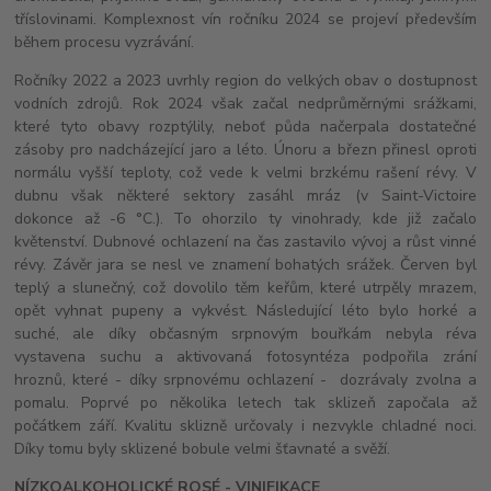
tříslovinami. Komplexnost vín ročníku 2024 se projeví především
během procesu vyzrávání.
Ročníky 2022 a 2023 uvrhly region do velkých obav o dostupnost
vodních zdrojů. Rok 2024 však začal nedprůměrnými srážkami,
které tyto obavy rozptýlily, neboť půda načerpala dostatečné
zásoby pro nadcházející jaro a léto. Únoru a březn přinesl oproti
normálu vyšší teploty, což vede k velmi brzkému rašení révy. V
dubnu však některé sektory zasáhl mráz (v Saint-Victoire
dokonce až -6 °C.). To ohorzilo ty vinohrady, kde již začalo
květenství. Dubnové ochlazení na čas zastavilo vývoj a růst vinné
révy. Závěr jara se nesl ve znamení bohatých srážek. Červen byl
teplý a slunečný, což dovolilo těm keřům, které utrpěly mrazem,
opět vyhnat pupeny a vykvést. Následující léto bylo horké a
suché, ale díky občasným srpnovým bouřkám nebyla réva
vystavena suchu a aktivovaná fotosyntéza podpořila zrání
hroznů, které - díky srpnovému ochlazení - dozrávaly zvolna a
pomalu. Poprvé po několika letech tak sklizeň započala až
počátkem září. Kvalitu sklizně určovaly i nezvykle chladné noci.
Díky tomu byly sklizené bobule velmi šťavnaté a svěží.
NÍZKOALKOHOLICKÉ ROSÉ - VINIFIKACE