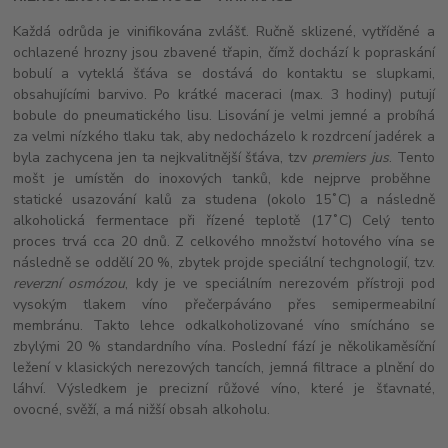
Každá odrůda je vinifikována zvlášť. Ručně sklizené, vytříděné a
ochlazené hrozny jsou zbavené třapin, čímž dochází k popraskání
bobulí a vyteklá šťáva se dostává do kontaktu se slupkami,
obsahujícími barvivo. Po krátké maceraci (max. 3 hodiny) putují
bobule do pneumatického lisu. Lisování je velmi jemné a probíhá
za velmi nízkého tlaku tak, aby nedocházelo k rozdrcení jadérek a
byla zachycena jen ta nejkvalitnější šťáva, tzv
premiers jus
. Tento
mošt je umístěn do inoxových tanků, kde nejprve proběhne
statické usazování kalů za studena (okolo 15˚C) a následně
alkoholická fermentace při řízené teplotě (17˚C) Celý tento
proces trvá cca 20 dnů. Z celkového množství hotového vína se
následně se oddělí 20 %, zbytek projde speciální techgnologií, tzv.
reverzní osmózou
, kdy je ve speciálním nerezovém přístroji pod
vysokým tlakem víno přečerpáváno přes semipermeabilní
membránu. Takto lehce odkalkoholizované víno smícháno se
zbylými 20 % standardního vína. Poslední fází je několikaměsíční
ležení v klasických nerezových tancích, jemná filtrace a plnění do
láhví. Výsledkem je precizní růžové víno, které je šťavnaté,
ovocné, svěží, a má nižší obsah alkoholu.