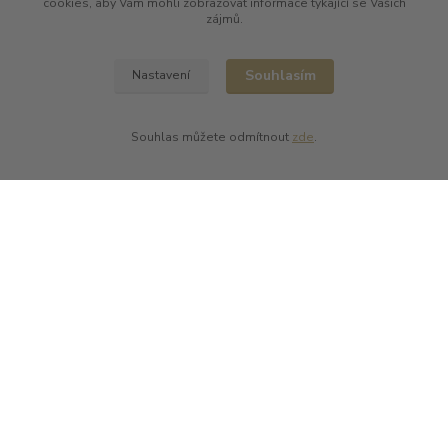
cookies, aby Vám mohli zobrazovat informace týkající se Vašich
Champagne Charles Ellner
zájmů.
Champagne Jean-Marc Sélèque
Zobrazit další výrobce →
Souhlasím
Nastavení
Souhlas můžete odmítnout
zde
.
Kde nás najdete
L PLUS - Miloslav Lerch
V Cibulkách 403/11
150 00 Praha 5
Kontakty