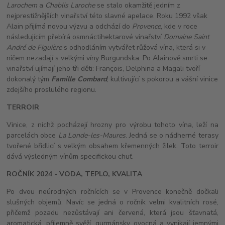
Larochem
a
Chablis Laroche
se stalo okamžitě jedním z
nejprestižnějších vinařství této slavné apelace. Roku 1992 však
Alain přijímá novou výzvu a odchází do
Provence
, kde v roce
následujícím přebírá osmnáctihektarové vinařství
Domaine Saint
André de Figuière
s odhodláním vytvářet růžová vína, která si v
ničem nezadají s velkými víny Burgundska. Po Alainově smrti se
vinařství ujímají jeho tři děti: François, Delphina a Magali tvoří
dokonalý tým
Famille Combard
, kultivující s pokorou a vášní vinice
zdejšího proslulého regionu.
TERROIR
Vinice, z nichž pocházejí hrozny pro výrobu tohoto vína, leží na
parcelách obce
La Londe-les-Maures
. Jedná se o nádherné terasy
tvořené břidlicí s velkým obsahem křemenných žilek. Toto terroir
dává výsledným vínům specifickou chuť.
ROČNÍK 2024 - VODA, TEPLO, KVALITA
Po dvou neúrodných ročnících se v Provence konečně dočkali
slušných objemů. Navíc se jedná o ročník velmi kvalitních rosé,
přičemž pozadu nezůstávají ani červená, která jsou šťavnatá,
aromatická, příjemně svěží, gurmánsky ovocná a vynikají jemnými