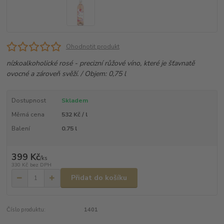
Ohodnotit produkt
nízkoalkoholické rosé - precizní růžové víno, které je šťavnatě
ovocné a zároveň svěží. / Objem: 0,75 l
Dostupnost
Skladem
Měrná cena
532 Kč / l
Balení
0.75 l
399 Kč
/
ks
330 Kč
bez DPH
Přidat do košíku
Číslo produktu:
1401