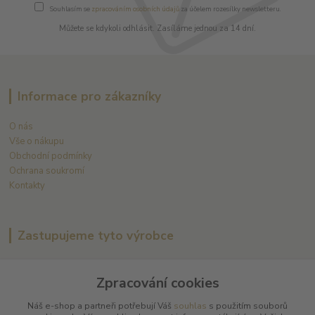
Souhlasím se
zpracováním osobních údajů
za účelem rozesílky newsletteru.
Můžete se kdykoli odhlásit. Zasíláme jednou za 14 dní.
Informace pro zákazníky
O nás
Vše o nákupu
Obchodní podmínky
Ochrana soukromí
Kontakty
Zastupujeme tyto výrobce
Arnaud Tessier
Zpracování cookies
Batard Langelier
Bernard Magrez
Náš e-shop a partneři potřebují Váš
souhlas
s použitím souborů
Chablis Daniel-Etienne Defaix