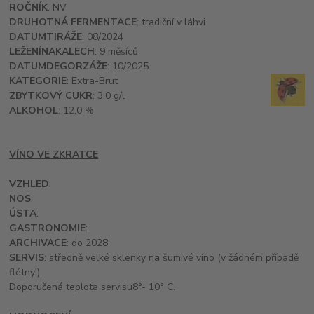
ROČNÍK
: NV
DRUHOTNÁ FERMENTACE
: tradiční v láhvi
DATUM
TIRÁŽE
: 08/2024
LEŽENÍ
NA
KALECH
: 9 měsíců
DATUM
DEGORZÁŽE
: 10/2025
KATEGORIE
: Extra-Brut
ZBYTKOVÝ CUKR
: 3,0 g/l
ALKOHOL
: 12,0 %
VÍNO VE ZKRATCE
VZHLED
:
NOS
:
ÚSTA
:
GASTRONOMIE
:
ARCHIVACE
: do 2028
SERVIS
: středně velké sklenky na šumivé víno (v žádném případě
flétny!).
Doporučená teplota servisu
8°- 10° C.