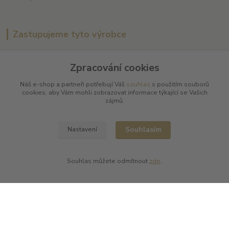
Zastupujeme tyto výrobce
Arnaud Tessier
Zpracování cookies
Batard Langelier
Bernard Magrez
Náš e-shop a partneři potřebují Váš
souhlas
s použitím souborů
Chablis Daniel-Etienne Defaix
cookies, aby Vám mohli zobrazovat informace týkající se Vašich
Champagne Charles Ellner
zájmů.
Champagne Jean-Marc Sélèque
Zobrazit další výrobce →
Souhlasím
Nastavení
Souhlas můžete odmítnout
zde
.
Kde nás najdete
L PLUS - Miloslav Lerch
V Cibulkách 403/11
150 00 Praha 5