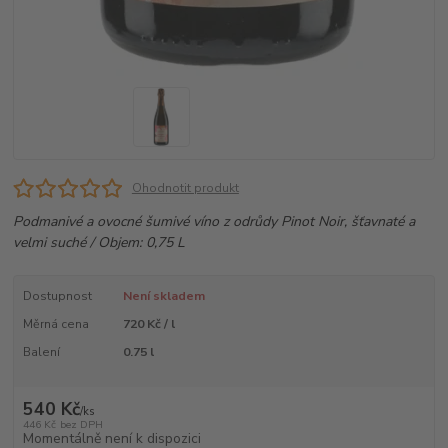
Ohodnotit produkt
Podmanivé a ovocné šumivé víno z odrůdy Pinot Noir, šťavnaté a
velmi suché / Objem: 0,75 L
Dostupnost
Není skladem
Měrná cena
720 Kč / l
Balení
0.75 l
540 Kč
/
ks
446 Kč
bez DPH
Momentálně není k dispozici