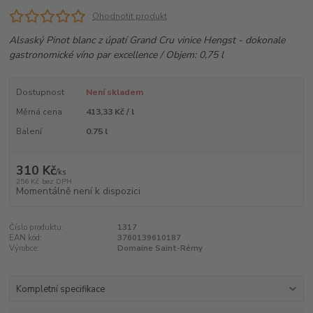
Ohodnotit produkt
Alsaský Pinot blanc z úpatí Grand Cru vinice Hengst - dokonale
gastronomické víno par excellence / Objem: 0,75 l
Dostupnost
Není skladem
Měrná cena
413,33 Kč / l
Balení
0.75 l
310 Kč
/
ks
256 Kč
bez DPH
Momentálně není k dispozici
Číslo produktu:
1317
EAN kód:
3760139610187
Výrobce:
Domaine Saint-Rémy
Kompletní specifikace