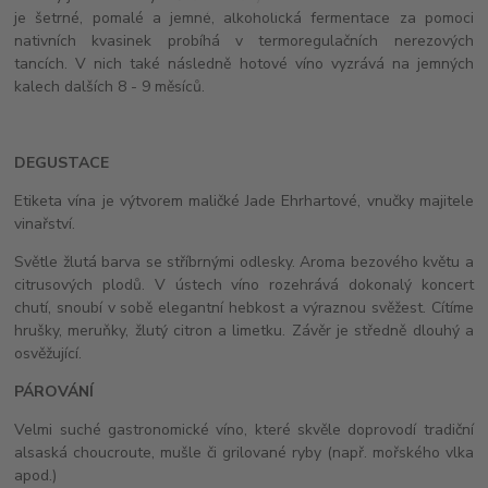
je šetrné, pomalé a jemné, alkoholická fermentace za pomoci
nativních kvasinek probíhá v termoregulačních nerezových
tancích. V nich také následně hotové víno vyzrává na jemných
kalech dalších 8 - 9 měsíců.
DEGUSTACE
Etiketa vína je výtvorem maličké Jade Ehrhartové, vnučky majitele
vinařství.
Světle žlutá barva se stříbrnými odlesky. Aroma bezového květu a
citrusových plodů. V ústech víno rozehrává dokonalý koncert
chutí, snoubí v sobě elegantní hebkost a výraznou svěžest. Cítíme
hrušky, meruňky, žlutý citron a limetku. Závěr je středně dlouhý a
osvěžující.
PÁROVÁNÍ
Velmi suché gastronomické víno, které skvěle doprovodí tradiční
alsaská choucroute, mušle či grilované ryby (např. mořského vlka
apod.)