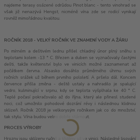
najdeme terasy osázené odrůdou Pinot blanc - tento vinohrad se
však již nenazývá Hengst, nicméně vína zde se rodící vynikají
rovněž mimořádnou kvalitou.
ROČNÍK 2018 - VELKÝ ROČNÍK VE ZNAMENÍ VODY A ŽÁRU
Po mírném a deštivém lednu přišel chladný únor plný sněhu s
teplotami kolem -13 ° C. Březen a duben se vyznačovaly častými
dešti, takže květenství bylo ve vinicích možné zaznamenat až
počátkem června. Alsasko dosáhlo průměrného úhrnu svých
ročních srážek už během prvního pololetí. A pršelo dál. Koncem
července přišla změna - deště ustaly a nahradilo je spalující
vedro, kulminující v srpnu, kdy se teplota vyšplhala ke 40 ° C.
Teplé počasí pokračovalo až do října, který ale přinesl studené
noci, což umožnilo pohodové dozrání révy i následnou klidnou
sklizeň. Ročník 2018 je velkorysým ročníkem jak co do množství,
tak stylu. Vína budou velmi dobře stárnout.
PROCES VÝROBY
Hrozny jsou sklízeny ručně a tříděny už ve vinici. Následné lisování