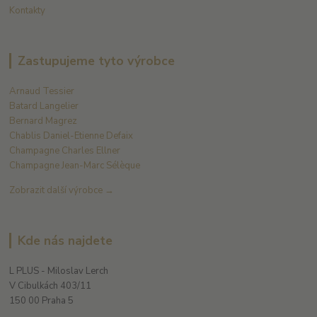
Kontakty
Zastupujeme tyto výrobce
Arnaud Tessier
Batard Langelier
Bernard Magrez
Chablis Daniel-Etienne Defaix
Champagne Charles Ellner
Champagne Jean-Marc Sélèque
Zobrazit další výrobce →
Kde nás najdete
L PLUS - Miloslav Lerch
V Cibulkách 403/11
150 00 Praha 5