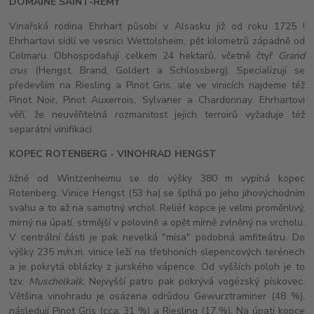
DOMAINE SAINT-RÉMY
Vinařská rodina Ehrhart působí v Alsasku již od roku 1725 !
Ehrhartovi sídlí ve vesnici Wettolsheim, pět kilometrů západně od
Colmaru. Obhospodařují celkem 24 hektarů, včetně čtyř
Grand
crus
(Hengst, Brand, Goldert a Schlossberg). Specializují se
především na Riesling a Pinot Gris, ale ve vinicích najdeme též
Pinot Noir, Pinot Auxerrois, Sylvaner a Chardonnay. Ehrhartovi
věří, že neuvěřitelná rozmanitost jejich terroirů vyžaduje též
separátní vinifikaci.
KOPEC ROTENBERG - VINOHRAD HENGST
Jižně od Wintzenheimu se do výšky 380 m vypíná kopec
Rotenberg. Vinice Hengst (53 ha) se šplhá po jeho jihovýchodním
svahu a to až na samotný vrchol. Reliéf kopce je velmi proměnlivý,
mírný na úpatí, strmější v polovině a opět mírně zvlněný na vrcholu.
V centrální části je pak nevelká "mísa" podobná amfiteátru. Do
výšky 235 m/n.m. vinice leží na třetihoních slepencových terénech
a je pokrytá oblázky z jurského vápence. Od vyšších poloh je to
tzv.
Muschelkalk.
Nejvyšší patro pak pokrývá vogézský pískovec.
Většina vinohradu je osázena odrůdou Gewurztraminer (48 %),
následují Pinot Gris (cca. 31 %) a Riesling (17 %). Na úpatí kopce