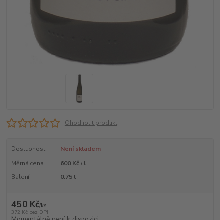
Ohodnotit produkt
Dostupnost
Není skladem
Měrná cena
600 Kč / l
Balení
0.75 l
450 Kč
/
ks
372 Kč
bez DPH
Momentálně není k dispozici