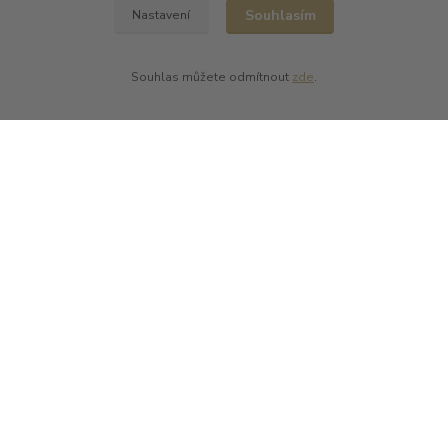
150 00 Praha 5
Souhlasím
Nastavení
Souhlas můžete odmítnout
zde
.
Kontakty
L Plus - Miloslav Lerch
+420 608 885 840
info@dobrafrancouzskavina.cz