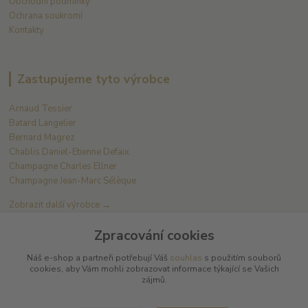
Obchodní podmínky
Ochrana soukromí
Kontakty
Zastupujeme tyto výrobce
Arnaud Tessier
Batard Langelier
Bernard Magrez
Chablis Daniel-Etienne Defaix
Champagne Charles Ellner
Champagne Jean-Marc Sélèque
Zobrazit další výrobce →
Zpracování cookies
Kde nás najdete
Náš e-shop a partneři potřebují Váš
souhlas
s použitím souborů
cookies, aby Vám mohli zobrazovat informace týkající se Vašich
zájmů.
L PLUS - Miloslav Lerch
V Cibulkách 403/11