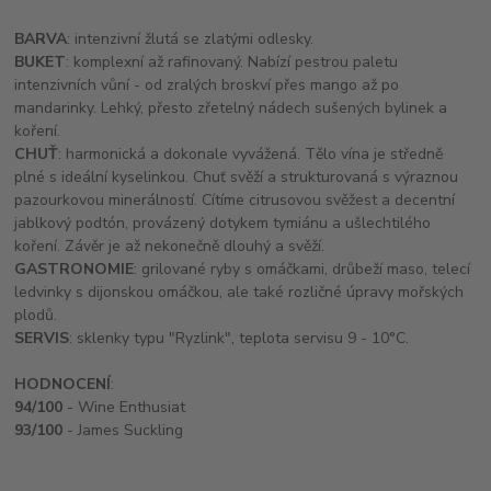
BARVA
: intenzivní žlutá se zlatými odlesky.
BUKET
: komplexní až rafinovaný. Nabízí pestrou paletu
intenzivních vůní - od zralých broskví přes mango až po
mandarinky. Lehký, přesto zřetelný nádech sušených bylinek a
koření.
CHUŤ
: harmonická a dokonale vyvážená. Tělo vína je středně
plné s ideální kyselinkou. Chuť svěží a
strukturovaná s výraznou
pazourkovou minerálností. Cítíme citrusovou svěžest a decentní
jablkový podtón, provázený dotykem tymiánu a ušlechtilého
koření. Závěr je až nekonečně dlouhý a svěží.
GASTRONOMIE
: grilované ryby s omáčkami, drůbeží maso, telecí
ledvinky s dijonskou omáčkou, ale také rozličné úpravy mořských
plodů.
SERVIS
: sklenky typu "Ryzlink", teplota servisu 9 - 10°C.
HODNOCENÍ
:
94/100
- Wine Enthusiat
93/100
- James Suckling