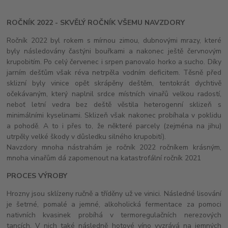
ROČNÍK 2022 - SKVĚLÝ ROČNÍK VŠEMU NAVZDORY
Ročník 2022 byl rokem s mírnou zimou, dubnovými mrazy, které
byly následovány častýni bouřkami a nakonec ještě červnovým
krupobitím. Po celý červenec i srpen panovalo horko a sucho. Díky
jarním dešťům však réva netrpěla vodním deficitem. Těsně před
sklizní byly vinice opět skrápěny deštěm, tentokrát dychtivě
očekávaným, který naplnil srdce místních vinařů velkou radostí,
neboť letní vedra bez deště věstila heterogenní sklizeň s
minimálními kyselinami. Sklizeň však nakonec probíhala v poklidu
a pohodě. A to i přes to, že některé parcely (zejména na jihu)
utrpěly velké škody v důsledku silného krupobití).
Navzdory mnoha nástrahám je ročník 2022 ročníkem krásným,
mnoha vinařům dá zapomenout na katastrofální ročník 2021
PROCES VÝROBY
Hrozny jsou sklízeny ručně a tříděny už ve vinici. Následné lisování
je šetrné, pomalé a jemné, alkoholická fermentace za pomoci
nativních kvasinek probíhá v termoregulačních nerezových
tancích. V nich také následně hotové víno vyzrává na jemných