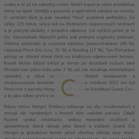
svahu a to až na samotný vrchol. Reliéf kopce je velmi proměnlivý,
mírný na úpatí, strmější v polovině a opět mírně zvlněný na vrcholu.
V centrální části je pak nevelká "mísa" podobná amfiteátru. Do
výšky 235 m/n.m. vinice leží na třetihoních slepencových terénech
a je pokrytá oblázky z jurského vápence. Od vyšších poloh je to
tzv.
Muschelkalk.
Nejvyšší patro pak pokrývá vogézský pískovec.
Většina vinohradu je osázena odrůdou Gewurztraminer (48 %),
následují Pinot Gris (cca. 31 %) a Riesling (17 %). Ten Ehrhartovi
pěstují ve střední strmé části na břidlicovo-vápencovém terroiru.
Kromě těchto bílých odrůd je terroir po desetiletí osázen také
Pinotem noir (něco málo přes 3 %), jež zde dosahuje mimořádných
výsledků a dává vzniknout neuvěřitelně komplexním a
strukturovaným červeným vínům. Počínaje ročníkem 2021 smí být
Pinot noir z parcely Hengst rovněž označen klasifikací Grand Cru -
a to jako vůbec první v celém Alsasku.
Název vinice Hengst (hřebec) odkazuje na sílu, houževnatost a
energii vín, vyrobených z hroznů této unikátní parcely. Zdejší
Ryzlink vyniká strukturou, velkou minerální složitostí a
opulentností, která rámuje jeho živost a svěžest. Grand Cru
Hengst je grandiózní terroir, jehož všechny odrůdy révy vinné