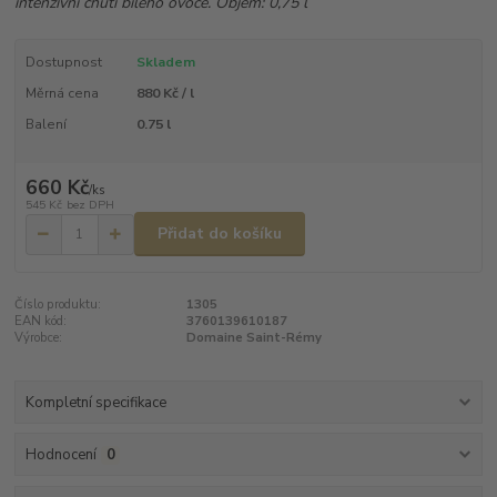
intenzivní chuti bílého ovoce. Objem: 0,75 l
Dostupnost
Skladem
Měrná cena
880 Kč / l
Balení
0.75 l
660 Kč
/
ks
545 Kč
bez DPH
Přidat do košíku
Číslo produktu:
1305
EAN kód:
3760139610187
Výrobce:
Domaine Saint-Rémy
Kompletní specifikace
Hodnocení
0