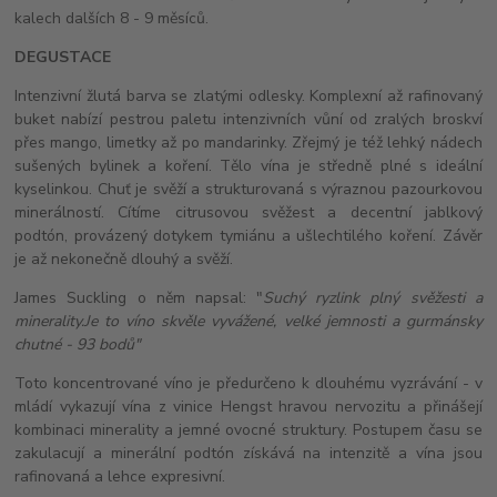
kalech dalších 8 - 9 měsíců.
DEGUSTACE
Intenzivní žlutá barva se zlatými odlesky. Komplexní až rafinovaný
buket nabízí pestrou paletu intenzivních vůní od zralých broskví
přes mango, limetky až po mandarinky. Zřejmý je též lehký nádech
sušených bylinek a koření. Tělo vína je středně plné s ideální
kyselinkou. Chuť je svěží a strukturovaná s výraznou pazourkovou
minerálností. Cítíme citrusovou svěžest a decentní jablkový
podtón, provázený dotykem tymiánu a ušlechtilého koření. Závěr
je až nekonečně dlouhý a svěží.
James Suckling o něm napsal: "
Suchý ryzlink plný svěžesti a
minerality.
Je to víno skvěle vyvážené, velké jemnosti a gurmánsky
chutné - 93 bodů"
Toto koncentrované víno je předurčeno k dlouhému vyzrávání - v
mládí vykazují vína z vinice Hengst hravou nervozitu a přinášejí
kombinaci minerality a jemné ovocné struktury. Postupem času se
zakulacují a minerální podtón získává na intenzitě a vína jsou
rafinovaná a lehce expresivní.