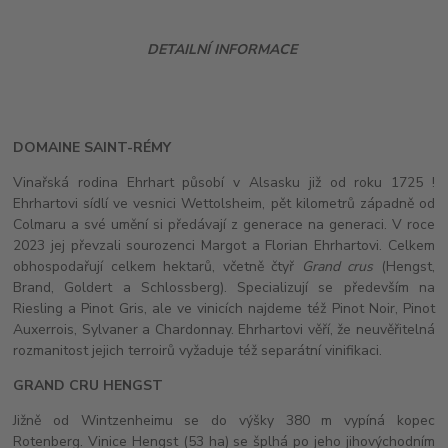
DETAILNÍ INFORMACE
DOMAINE SAINT-RÉMY
Vinařská rodina Ehrhart působí v Alsasku již od roku 1725 !
Ehrhartovi sídlí ve vesnici Wettolsheim, pět kilometrů západně od
Colmaru a své umění si předávají z generace na generaci. V roce
2023 jej převzali sourozenci Margot a Florian Ehrhartovi. Celkem
obhospodařují celkem hektarů, včetně čtyř
Grand crus
(Hengst,
Brand, Goldert a Schlossberg). Specializují se především na
Riesling a Pinot Gris, ale ve vinicích najdeme též Pinot Noir, Pinot
Auxerrois, Sylvaner a Chardonnay. Ehrhartovi věří, že neuvěřitelná
rozmanitost jejich terroirů vyžaduje též separátní vinifikaci.
GRAND CRU HENGST
Jižně od Wintzenheimu se do výšky 380 m vypíná kopec
Rotenberg. Vinice Hengst (53 ha) se šplhá po jeho jihovýchodním