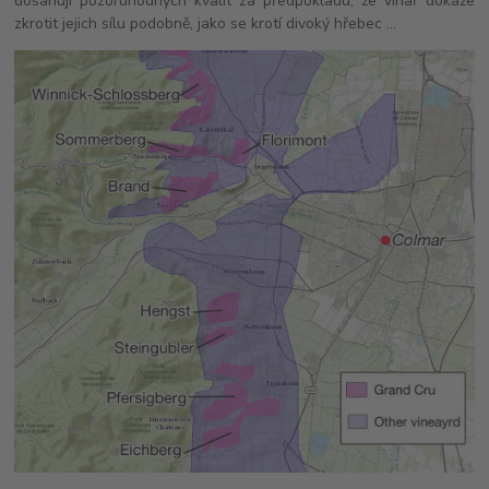
dosahují pozoruhodných kvalit za předpokladu, že vinař dokáže
zkrotit jejich sílu podobně, jako se krotí divoký hřebec ...