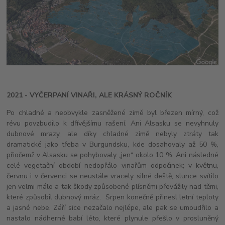
2021 - VYČERPANÍ VINAŘI, ALE KRÁSNÝ ROČNÍK
Po chladné a neobvykle zasněžené zimě byl březen mírný, což
révu povzbudilo k dřívějšímu rašení. Ani Alsasku se nevyhnuly
dubnové mrazy, ale díky chladné zimě nebyly ztráty tak
dramatické jako třeba v Burgundsku, kde dosahovaly až 50 %,
přiočemž v Alsasku se pohybovaly „jen“ okolo 10 %. Ani následné
celé vegetační období nedopřálo vinařům odpočinek; v květnu,
červnu i v červenci se neustále vracely silné deště, slunce svítilo
jen velmi málo a tak škody způsobené plísněmi převážily nad těmi,
které způsobil dubnový mráz. Srpen konečně přinesl letní teploty
a jasné nebe. Září sice nezačalo nejlépe, ale pak se umoudřilo a
nastalo nádherné babí léto, které plynule přešlo v prosluněný