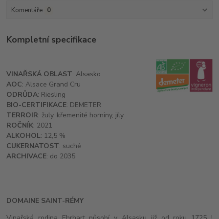
Komentáře
0
Kompletní specifikace
VINAŘSKÁ OBLAST
: Alsasko
AOC
: Alsace Grand Cru
ODRŮDA
: Riesling
BIO-CERTIFIKACE
: DEMETER
TERROIR
: žuly, křemenité horniny, jíly
ROČNÍK
: 2021
ALKOHOL
: 12,5 %
CUKERNATOST
: suché
ARCHIVACE
: do 2035
DOMAINE SAINT-RÉMY
Vinařská rodina Ehrhart působí v Alsasku již od roku 1725 !