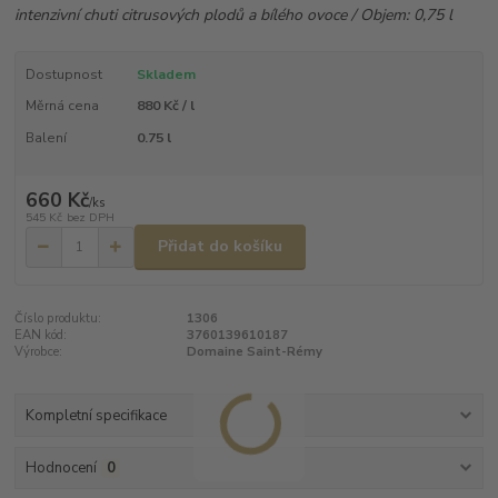
intenzivní chuti citrusových plodů a bílého ovoce / Objem: 0,75 l
Dostupnost
Skladem
Měrná cena
880 Kč / l
Balení
0.75 l
660 Kč
/
ks
545 Kč
bez DPH
Přidat do košíku
Číslo produktu:
1306
EAN kód:
3760139610187
Výrobce:
Domaine Saint-Rémy
Kompletní specifikace
Hodnocení
0