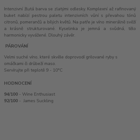
Intenzivní žlutá barva se zlatými odlesky. Komplexní až rafinovaný
buket nabízí pestrou paletu intenzivních vůní s převahou tónů
citronů, pomerančů a bílých květů. Na patře je víno minerálně svěží
a krásně strukturované. Kyselinka je jemná a svůdná, tělo
harmonicky vyvážené. Dlouhý závěr.
PÁROVÁNÍ
Velmi suché víno, které skvěle doprovodí grilované ryby s
omáčkami či drůbeží maso.
Servírujte při teplotě 9 - 10°C
HODNOCENÍ
94/100
- Wine Enthusiast
92/100
- James Suckling