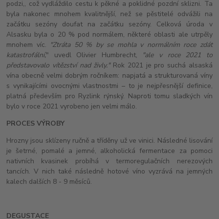
podzi,, což vydláždilo cestu k pěkné a poklidné pozdní sklizni. Ta
byla nakonec mnohem kvalitnější, než se pěstitelé odvážili na
začátku sezóny doufat na začátku sezóny. Celková úroda v
Alsasku byla o 20 % pod normálem, některé oblasti ale utrpěly
mnohem víc.
"Ztráta 50 % by se mohla v normálním roce zdát
katastrofální,
" uvedl Olivier Humbrecht,
"ale v roce 2021 to
představovalo vítězství nad živly."
Rok 2021 je pro suchá alsaská
vína obecně velmi dobrým ročníkem: napjatá a strukturovaná víny
s vynikajícími ovocnými vlastnostmi – to je nejpřesnější definice,
platná především pro Ryzlink rýnský. Naproti tomu sladkých vín
bylo v roce 2021 vyrobeno jen velmi málo.
PROCES VÝROBY
Hrozny jsou sklízeny ručně a tříděny už ve vinici. Následné lisování
je šetrné, pomalé a jemné, alkoholická fermentace za pomoci
nativních kvasinek probíhá v termoregulačních nerezových
tancích. V nich také následně hotové víno vyzrává na jemných
kalech dalších 8 - 9 měsíců.
DEGUSTACE