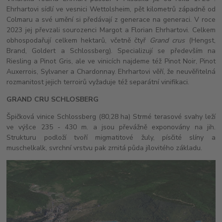
Ehrhartovi sídlí ve vesnici Wettolsheim, pět kilometrů západně od
Colmaru a své umění si předávají z generace na generaci. V roce
2023 jej převzali sourozenci Margot a Florian Ehrhartovi. Celkem
obhospodařují celkem hektarů, včetně čtyř
Grand crus
(Hengst,
Brand, Goldert a Schlossberg). Specializují se především na
Riesling a Pinot Gris, ale ve vinicích najdeme též Pinot Noir, Pinot
Auxerrois, Sylvaner a Chardonnay. Ehrhartovi věří, že neuvěřitelná
rozmanitost jejich terroirů vyžaduje též separátní vinifikaci.
GRAND CRU SCHLOSBERG
Špičková vinice Schlossberg (80,28 ha) Strmé terasové svahy leží
ve výšce 235 - 430 m. a jsou převážně exponovány na jih.
Strukturu podloží tvoří migmatitové žuly, písčité slíny a
muschelkalk, svrchní vrstvu pak zrnitá půda jílovitého základu.