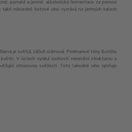
šetrné, pomalé a jemné, alkoholická fermentace za pomoci
ch také následně hotové víno vyzrává na jemných kalech
 Barva je světlá, zářivě slámová. Podmanivé tóny žlutého
větin. V ústech vyniká suchostí, minerální strukturou a
ěžující citrusovou svěžestí. Toto lahodné víno splňuje