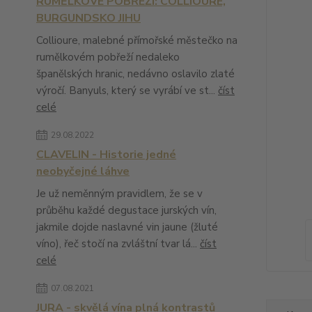
RUMĚLKOVÉ POBŘEŽÍ: COLLIOURE,
BURGUNDSKO JIHU
Collioure, malebné přímořské městečko na
rumělkovém pobřeží nedaleko
španělských hranic, nedávno oslavilo zlaté
výročí. Banyuls, který se vyrábí ve st...
číst
celé
29.08.2022
CLAVELIN - Historie jedné
neobyčejné láhve
Je už neměnným pravidlem, že se v
průběhu každé degustace jurských vín,
jakmile dojde naslavné vin jaune (žluté
víno), řeč stočí na zvláštní tvar lá...
číst
celé
07.08.2021
JURA - skvělá vína plná kontrastů