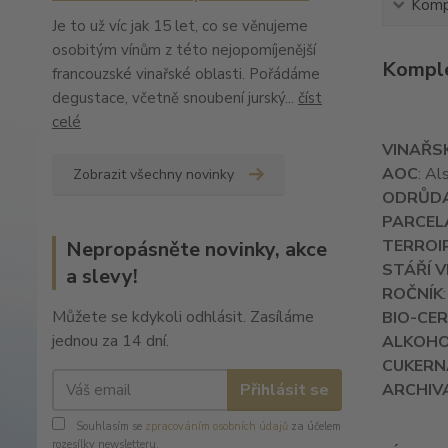
Kompl
Je to už víc jak 15 let, co se věnujeme
osobitým vínům z této nejopomíjenější
Komple
francouzské vinařské oblasti. Pořádáme
degustace, včetně snoubení jurský...
číst
celé
VINAŘS
AOC
: Al
Zobrazit všechny novinky
ODRŮD
PARCEL
TERROI
Nepropásněte novinky, akce
STÁŘÍ V
a slevy!
ROČNÍK
Můžete se kdykoli odhlásit. Zasíláme
BIO-CER
jednou za 14 dní.
ALKOH
CUKER
Přihlásit se
ARCHIV
Souhlasím se
zpracováním osobních údajů
za účelem
rozesílky newsletteru.