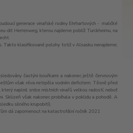
budoucí generace vinařské rodiny Ehrhartových - maličké
lieu-dit Herrenweg, kterou najdeme poblíž Turckheimu, na
echt.
us. Takto klasifikované polohy totiž v Alsasku nenajdeme;
ásledovány častýni bouřkami a nakonec ještě červnovým
m dešťům však réva netrpěla vodním deficitem. Těsně před
který naplnil srdce místních vinařů velkou radostí, neboť
mi. Sklizeň však nakonec probíhala v poklidu a pohodě. A
sledku silného krupobití).
řům dá zapomenout na katastrofální ročník 2021