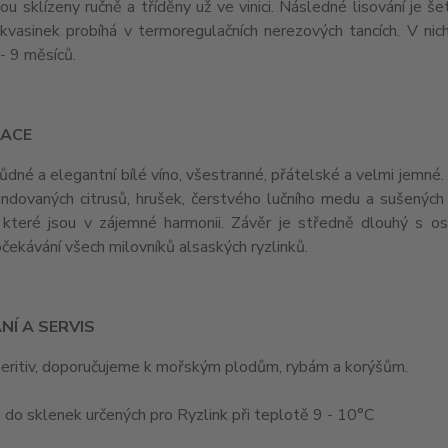
ou sklízeny ručně a tříděny už ve vinici. Následné lisování je 
h kvasinek probíhá v termoregulačních nerezových tancích. V ni
8 - 9 měsíců.
ACE
dné a elegantní bílé víno, všestranné, přátelské a velmi jemné.
ndovaných citrusů, hrušek, čerstvého lučního medu a sušených k
, které jsou v zájemné harmonii. Závěr je středně dlouhý s osv
čekávání všech milovníků alsaských ryzlinků.
NÍ A SERVIS
peritiv, doporučujeme k mořským plodům, rybám a korýšům.
e do sklenek určených pro Ryzlink při teplotě 9 - 10°C