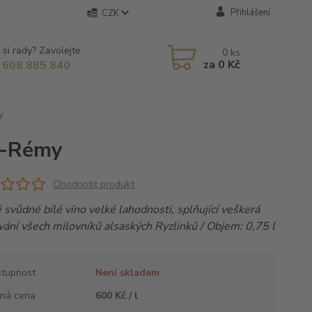
Přihlášení
CZK
 si rady? Zavolejte.
0
ks
za
0 Kč
 608 885 840
y
t-Rémy
Ohodnotit produkt
svůdné bílé víno velké lahodnosti, splňující veškerá
ání všech milovníků alsaských Ryzlinků / Objem: 0,75 l
tupnost
Není skladem
ná cena
600 Kč / l