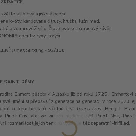
 ZKRATCE
: světle slámová a jiskrná barva.
šené květy, kandované citrusy, hruška, luční med.
uché a velmi svěží víno. Žluté ovoce a citrusový závěr.
ONOMIE
: aperitiv, ryby, korýši
ENÍ
: James Suckling -
92/100
E SAINT-RÉMY
rodina Ehrhart působí v Alsasku již od roku 1725 ! Ehrhartovi
 své umění si předávají z generace na generaci. V roce 2023 jej
ařují celkem hektarů, včetně čtyř
Grand crus
(Hengst, Brand,
 a Pinot Gris, ale ve vinicích najdeme též Pinot Noir, Pinot
lná rozmanitost jejich terroirů vyžaduje též separátní vinifikaci.