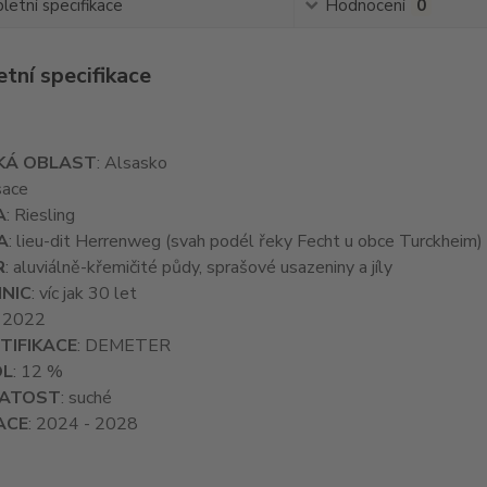
etní specifikace
Hodnocení
0
tní specifikace
KÁ OBLAST
: Alsasko
sace
A
: Riesling
A
: lieu-dit Herrenweg (svah podél řeky Fecht u obce Turckheim)
R
: aluviálně-křemičité půdy, sprašové usazeniny a jíly
INIC
: víc jak 30 let
: 2022
TIFIKACE
: DEMETER
OL
: 12 %
NATOST
: suché
ACE
: 2024 - 2028