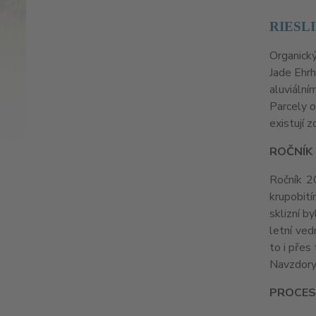
RIESL
Organický
Jade Ehrh
aluviální
Parcely o
existují 
ROČNÍK
Ročník 2
krupobití
sklizní b
letní ved
to i přes
Navzdory
PROCES