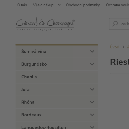
O nás
Vše o nákupu
Obchodní podmínky
Ochrana sou
Úvod
A
Šumivá vína
Ries
Burgundsko
Chablis
Jura
Rhôna
Bordeaux
Languedoc-Rousillon