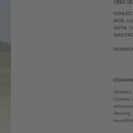
VÍNO VE
VZHLED
NOS
: su
ÚSTA
: S
GASTR
HODNOC
DOMAIN
Vinařská 
Colmaru a
obhospod
Riesling
neuvěřite