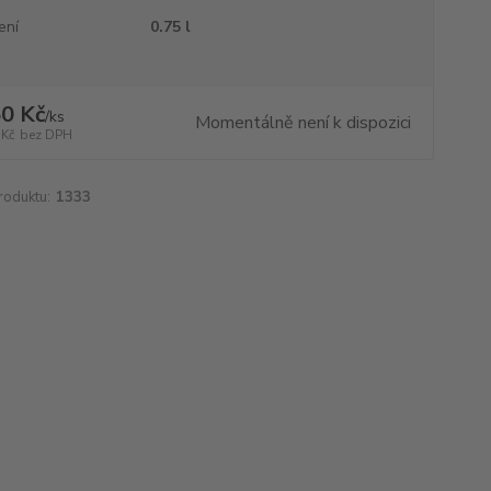
ení
0.75 l
0 Kč
/
ks
Momentálně není k dispozici
 Kč
bez DPH
roduktu:
1333