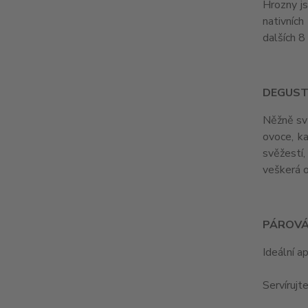
Hrozny js
nativníc
dalších 
DEGUST
Něžně svů
ovoce, ka
svěžestí
veškerá o
PÁROVÁ
Ideální a
Servírujt