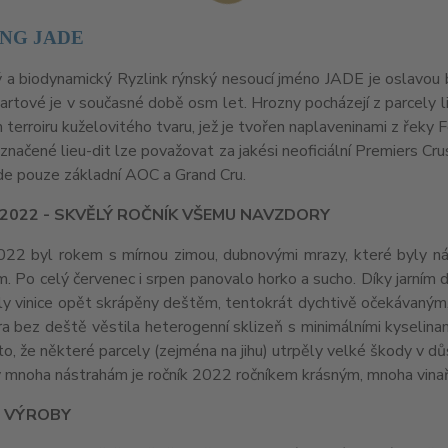
ING JADE
 a biodynamický Ryzlink rýnský nesoucí jméno JADE je oslavou 
artové je v současné době osm let. Hrozny pocházejí z parcely 
m terroiru kuželovitého tvaru, jež je tvořen naplaveninami z řeky F
značené lieu-dit lze považovat za jakési neoficiální Premiers Cr
zde pouze základní AOC a Grand Cru.
 2022 - SKVĚLÝ ROČNÍK VŠEMU NAVZDORY
022 byl rokem s mírnou zimou, dubnovými mrazy, které byly n
m. Po celý červenec i srpen panovalo horko a sucho. Díky jarní
yly vinice opět skrápěny deštěm, tentokrát dychtivě očekávaným, 
ra bez deště věstila heterogenní sklizeň s minimálními kyselina
 to, že některé parcely (zejména na jihu) utrpěly velké škody v dů
 mnoha nástrahám je ročník 2022 ročníkem krásným, mnoha vina
 VÝROBY