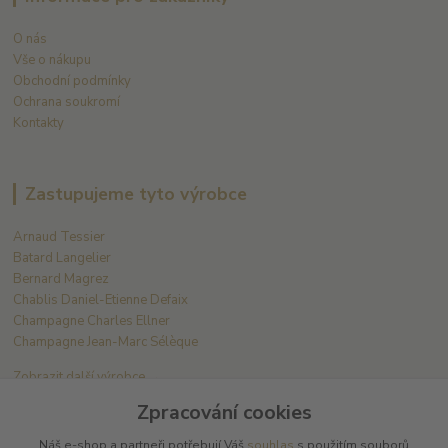
O nás
Vše o nákupu
Obchodní podmínky
Ochrana soukromí
Kontakty
Zastupujeme tyto výrobce
Arnaud Tessier
Batard Langelier
Bernard Magrez
Chablis Daniel-Etienne Defaix
Champagne Charles Ellner
Champagne Jean-Marc Sélèque
Zobrazit další výrobce →
Zpracování cookies
Náš e-shop a partneři potřebují Váš
souhlas
s použitím souborů