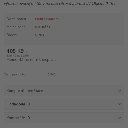
výrazně ovocnými tóny na bázi citrusů a broskví / Objem: 0,75 l
Dostupnost
Není skladem
Měrná cena
540 Kč / l
Balení
0.75 l
405 Kč
/
ks
335 Kč
bez DPH
Momentálně není k dispozici
Číslo produktu:
1341
Kompletní specifikace
Hodnocení
0
Komentáře
0