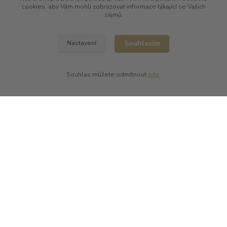
Kde nás najdete
cookies, aby Vám mohli zobrazovat informace týkající se Vašich
zájmů.
L PLUS - Miloslav Lerch
V Cibulkách 403/11
150 00 Praha 5
Souhlasím
Nastavení
Souhlas můžete odmítnout
zde
.
Kontakty
L Plus - Miloslav Lerch
+420 608 885 840
info@dobrafrancouzskavina.cz