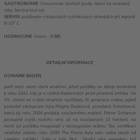
GASTRONOMIE
: Choucroute, mořské plody, telecí na smetaně,
ryby, čerstvý kozí sýr.
SERVIS
: podávejte v klasických ryzlinkových sklenkách při teplotě
8-10° C
HODNOCENÍ
: Vivino -
3,9/5
DETAILNÍ INFORMACE
DOMAINE BADER
patří mezi velmi stará vinařství, jehož počátky se datují minimálně
k roku 1642, kdy je o rodině Baderových první písemná zmínka. Ve
XX. století se v čele vinařství vystřídaly tři generace rodiny, jejímž
poslední zástupcem byla Régine Baderová, provdaná Schultzová,
která jej roku 2004 prodala současnému majiteli. Pierre Scharsch
postupně zvýšil rozlohu vinic až na současných 13 hektarů, na
nichž od počátku hospodaří v ekologickém režimu. Bio certifikaci
vinařství získalo roku 2009. Pro Pierra byla tato volba jasná od
samého začátku. Sám o tom říká: „
Skvělá vína nemohou být