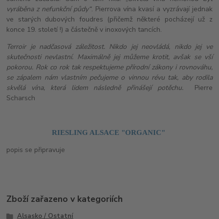
vyráběna z nefunkční půdy“
. Pierrova vína kvasí a vyzrávají jednak
ve starých dubových foudres (přičemž některé pocházejí už z
konce 19. století !) a částečně v inoxových tancích.
Terroir je nadčasová záležitost. Nikdo jej neovládá, nikdo jej ve
skutečnosti nevlastní. Maximálně jej můžeme krotit, avšak se vší
pokorou. Rok co rok tak respektujeme přírodní zákony i rovnováhu,
se zápalem nám vlastním pečujeme o vinnou révu tak, aby rodila
skvělá vína, která lidem následně přinášejí potěchu.
Pierre
Scharsch
RIESLING ALSACE "ORGANIC"
popis se připravuje
Zboží zařazeno v kategoriích
Alsasko / Ostatní