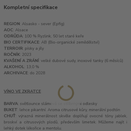
Kompletní specifikace
REGION
: Alsasko - sever (Epfig)
AOC
: Alsace
ODRŮDA
: 100 % Ryzlink, 50 let staré keře
BIO CERTIFIKACE
: AB (Bio-organické zemědělství)
TERROIR
: písky a jíly
ROČNÍK
: 2023
KVAŠENÍ A ZRÁNÍ
: velké dubové sudy, inoxové tanky (6 měsíců)
ALKOHOL
: 13,0 %
ARCHIVACE
: do 2028
VÍNO VE ZKRATCE
BARVA
: světlounce slámová se stříbrnými odlesky
BUKET
: lehce pikantní. Aroma citrusové kůry, minerální podtón
CHUŤ
: výrazná minerálnost skvěle doplňují ovocné tóny jablek,
broskví a citrusových plodů, především limetek. Můžeme najít i
lehký dotek lékořice a mentolu.