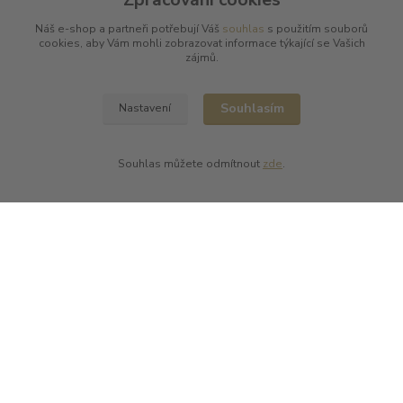
Bernard Magrez
Náš e-shop a partneři potřebují Váš
souhlas
s použitím souborů
Chablis Daniel-Etienne Defaix
cookies, aby Vám mohli zobrazovat informace týkající se Vašich
Champagne Charles Ellner
zájmů.
Champagne Jean-Marc Sélèque
Zobrazit další výrobce →
Souhlasím
Nastavení
Kde nás najdete
Souhlas můžete odmítnout
zde
.
L PLUS - Miloslav Lerch
V Cibulkách 403/11
150 00 Praha 5
Kontakty