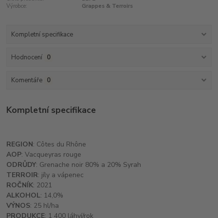
Výrobce:
Grappes & Terroirs
Kompletní specifikace
Hodnocení
0
Komentáře
0
Kompletní specifikace
REGION
: Côtes du Rhône
AOP
: Vacqueyras rouge
ODRŮDY
: Grenache noir 80% a 20% Syrah
TERROIR
: jíly a vápenec
ROČNÍK
: 2021
ALKOHOL
: 14,0%
VÝNOS
: 25 hl/ha
PRODUKCE
: 1 400 láhví/rok