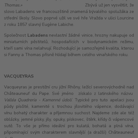
Thomas.»
Zbývá už jen vysvětlit, že
slovo Labadens ve francouzštině znamená bývalého spolužáka ze
střední školy. Slovo poprvé užil ve své hře Vražda v ulici Lourcine
z roku 1857 slavný Eugène Labiche.
Společnost
Labadens
nevlastní žádné vinice, hrozny nakupuje od
miniaturních pěstitelů, hospodařících v biodynamickém režimu,
kteří sami vína nelahvují. Rozhodující je samozřejmě kvalita, kterou
si Fanny a Thomas přísně hlídají během celého vinařského roku.
VACQUEYRAS
Vacqueyras je prestižní cru jižní Rhôny, ležící severovýchodně nad
Châteauneuf du Pape. Své jméno získalo z latinského názvu
Valléa Quadreria - Kamenné údolí
. Typické pro tuto apelaci jsou
půdy písčité, kamenité s trochou jílovitého vápence, dodávající
vínu bohatý charakter a příjemnou suchost. Najdeme zde ale též
oblázky, jemné písky, jíly, opuky, pískovec, štěrk, křídy či vápencové
sutě. To vše je přímo ideální pro kulatá, bohatá a plná vína,
připomínající svým charakterem slavnější (a dražší) Châteauneuf