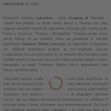
ARCHIVACE
: do 2030
Miniaturní vinařství
Labadens
- dříve
Grappes & Terroirs
-
založili dva přátelé ze studií: Fanny Breuil a Thomas Oui. Oba
nejprve společně studovali agronomii, enologii pak každý jinde:
Fanny v Toulouse, Thomas v Montpellier. Thomas zůstal oboru
věrný, Fanny se po studiích vrhla na podnikání a založila
společnost
Genuine Wines
zabývající se exportem a importem
vín, přičemž jednotícím prvkem je bio-organický způsob
hospodaření. Je zcela přirozené, že se jednoho dne rozhodla sama
vyrábět vlastní organická vína a pro tento projekt získala i svého
kamaráda ze studií Thomase. Změnu názvu společnosti nám
Fanny vysvětlila takto:
«Důvodem opustit značku Grappes & Terroirs byla skutečnost, že
toto slovní spojení až příliš připomínalo názvy některých vinařských
družstev. Což nás hodně mrzelo, protože naše práce je zcela odlišná.
Vytváříme vína doslova na míru, nejen že přepečlivě vybíráme
hrozny, ale se stejnou dů-sledností přistupujeme i k vinifikaci. A
původní název s tímto přístupem moc nekorespondoval. Ten nový
nás vystihuje mnohem lépe, Labadens – to jsme my dva, já a