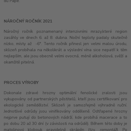
du Pape.
NÁROČNÝ ROČNÍK 2021
Náročný ročník poznamenaný intenzivními mrazy,které region
zasáhly ve dnech 6. až 8. dubna. Noční teploty padaly skutečně
nízko, místy až -6°. Tento ročník přinesl jen velmi malou úrodu,
sklizeň probíhala na několikrát a výslední vína sice nepatří k těm
nejlepším, ale jsou obecně velmi ovocná, méně alkoholová, svěží a
okamžitě pitelná.
PROCES VÝROBY
Dokonale zdravé hrozny optimální fenolické zralosti jsou
vykupovány od partnerských pěstitelů, kteří jsou certifikovaní pro
ekologické zemědělství. Sklizeň je samozřejmě výhradně ruční.
Jednotlivé odrůdy jsou vinifikovány odděleně. Odtřapené hrozny
nejprve putují do betonových nádrží, kde probíhá macerace a to
po dobu 20 až 30 dní (v závislosti na odrůdě). Během této doby je
matolinový klobouk pravidelně skrápěn (tzv.
remontáž
). Po