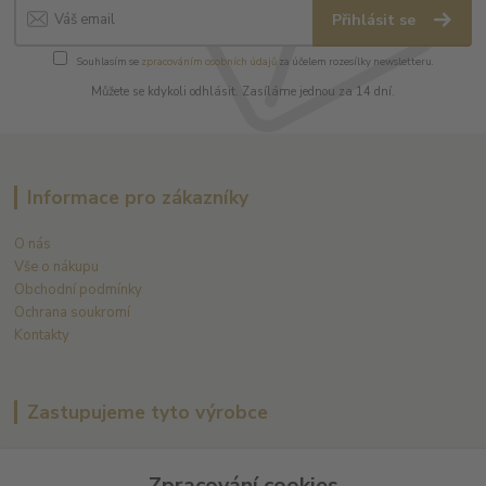
Přihlásit se
Souhlasím se
zpracováním osobních údajů
za účelem rozesílky newsletteru.
Můžete se kdykoli odhlásit. Zasíláme jednou za 14 dní.
Informace pro zákazníky
O nás
Vše o nákupu
Obchodní podmínky
Ochrana soukromí
Kontakty
Zastupujeme tyto výrobce
Arnaud Tessier
Zpracování cookies
Batard Langelier