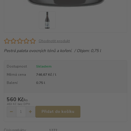
Ohodnotit produkt
Pestrá paleta ovocných tónů a koření. / Objem: 0,75 l
Dostupnost
Skladem
Měrná cena
746,67 Kč / l
Balení
0.75 l
560 Kč
/
ks
463 Kč
bez DPH
Přidat do košíku
Číslo produktu:
1272