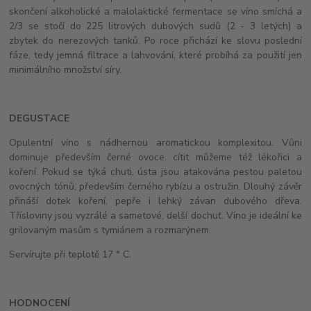
skončení alkoholické a malolaktické fermentace se víno smíchá a
2/3 se stočí do 225 litrových dubových sudů (2 - 3 letých) a
zbytek do nerezových tanků. Po roce přichází ke slovu poslední
fáze, tedy jemná filtrace a lahvování, které probíhá za použití jen
minimálního množství síry.
DEGUSTACE
Opulentní víno s nádhernou aromatickou komplexitou. Vůni
dominuje především černé ovoce. cítit můžeme též lékořici a
koření. Pokud se týká chuti, ústa jsou atakována pestou paletou
ovocných tónů, především černého rybízu a ostružin. Dlouhý závěr
přináší dotek koření, pepře i lehký závan dubového dřeva.
Třísloviny jsou vyzrálé a sametové, delší dochuť. Víno je ideální ke
grilovaným masům s tymiánem a rozmarýnem.
Servírujte při teplotě 17 ° C.
HODNOCENÍ